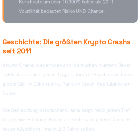
Kurs heute um über 10.000% höher als 2011.
Volatilität bedeutet Risiko UND Chance.
Geschichte: Die größten Krypto Crashs
seit 2011
Krypto Crashs wiederholen sich in ähnlichen Mustern. Jeder
Zyklus hat seine eigenen Trigger, aber die Psychologie bleibt
gleich: Gier im Bullenmarkt, Panik im Crash, Kapitulation am
Boden.
Die Betrachtung historischer Crashs zeigt: Nach jedem Tief
folgte eine Erholung. Bitcoin erreichte nach jedem Crash ein
neues Allzeithoch – meist 2-3 Jahre später.