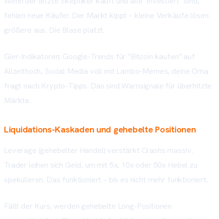
Wenn der letzte Skeptiker kauft und alle "investiert" sind,
fehlen neue Käufer. Der Markt kippt – kleine Verkäufe lösen
größere aus. Die Blase platzt.
Gier-Indikatoren: Google-Trends für "Bitcoin kaufen" auf
Allzeithoch, Social Media voll mit Lambo-Memes, deine Oma
fragt nach Krypto-Tipps. Das sind Warnsignale für überhitzte
Märkte.
Liquidations-Kaskaden und gehebelte Positionen
Leverage (gehebelter Handel) verstärkt Crashs massiv.
Trader leihen sich Geld, um mit 5x, 10x oder 50x Hebel zu
spekulieren. Das funktioniert – bis es nicht mehr funktioniert.
Fällt der Kurs, werden gehebelte Long-Positionen