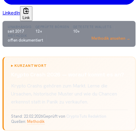
LinkedIn
Link
UNABHÄNGIG
GEPRÜFTE BÖRSEN
GETESTETE WALLETS
seit 2017
12+
10+
METHODIK
Methodik ansehen →
offen dokumentiert
▸
KURZANTWORT
Krypto Crash 2026 — worauf kommt es an?
Krypto Crashs gehören zum Markt. Lerne die
Ursachen, historische Muster und wie du Chancen
erkennst statt in Panik zu verkaufen.
Stand:
22.02.2026
Geprüft von
CryptoTuts Redaktion
Quellen:
Methodik