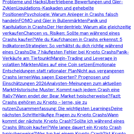
Probleme und Hacks
Übertriebene Bewertungen und Gier-
Zyklen
Liquidations-Kaskaden und gehebelte
Positionen
Psychologie: Warum Anleger in Crashs falsch
handeln
FOMO und Gier in Bullenmärkten
Panik und
Kapitulation in Crashs
Der Herdentrieb: Warum alle gleichzeitig
verkaufen
Chancen vs. Risiken: Sollte man während eines
Crashs kaufen?
Wie du Kaufchancen in Crashs erkennst: 5
Indikatoren
Strategien: So verhältst du dich richtig während
eines Crashs
Die 7 häufigsten Fehler bei Krypto Crashs
Panik-
Verkäufe am Tiefpunkt
Margin-Trading und Leverage in
volatilen Märkten
Alles auf eine Coin setzen
Emotionale
Entscheidungen statt rationaler Plan
Nicht aus vergangenen
Crashs lernen
Was sagen Experten? Prognosen und
Einschätzungen 2026
Analysten-Meinungen zum aktuellen
Markt
Historische Muster: Kommt nach jedem Crash eine
Rally?
Wann endet der Bear Market typischerweise?
Fazit:
Crashs gehören zu Krypto – lerne, sie zu
nutzen
Zusammenfassung: Die wichtigsten Learnings
Deine
nächsten Schritte
Häufige Fragen zu Krypto Crashs
Wann
kommt der nächste Krypto Crash?
Sollte ich während eines
Crashs Bitcoin kaufen?
Wie lange dauert ein Krypto Crash
typischerweise?
Was tun bei einem Krypto Crash?
Ist Krypto