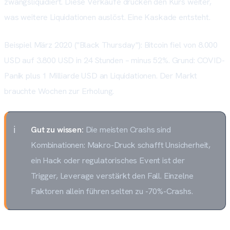
zwangsliquidiert. Diese Verkäufe drücken den Kurs weiter,
was weitere Liquidationen auslöst. Eine Kaskade entsteht.
Beispiel März 2020 ("Black Thursday"): Bitcoin fiel von 8.000
USD auf 3.800 USD in 24 Stunden – minus 52%. Grund: COVID-
Panik plus 1 Milliarde USD an Liquidationen. Der Markt
brauchte Wochen zur Erholung.
Gut zu wissen:
Die meisten Crashs sind
Kombinationen: Makro-Druck schafft Unsicherheit,
ein Hack oder regulatorisches Event ist der
Trigger, Leverage verstärkt den Fall. Einzelne
Faktoren allein führen selten zu -70%-Crashs.