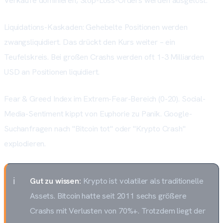
Verkäufe dominieren, Stop-Loss-Orders werden ausgelöst.
Liquidations-Kaskaden: Gehebelte Positionen werden
zwangsliquidiert. Das drückt den Kurs weiter – ein
Teufelskreis. Bei großen Crashs werden oft 1-3 Milliarden
USD an Positionen liquidiert.
Fear & Greed Index im Extrem-Fear-Bereich (0-20). Social-
Media-Sentiment kippt von Euphorie zu Panik. Google-
Suchanfragen nach "Bitcoin tot" oder "Krypto Crash"
explodieren.
Gut zu wissen:
Krypto ist volatiler als traditionelle
Assets. Bitcoin hatte seit 2011 sechs größere
Crashs mit Verlusten von 70%+. Trotzdem liegt der