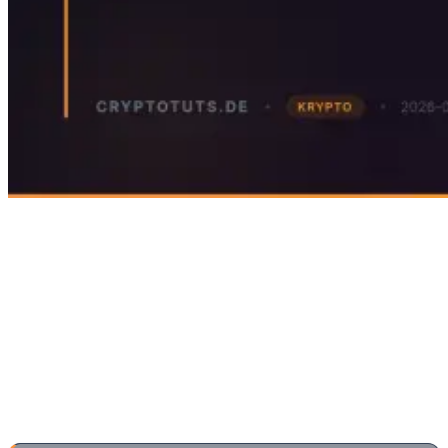
Krypto Crashs mit Verlusten von 70-90% sind keine
Ausnahme, sondern gehören zum Marktzyklus. Wer
die Ursachen versteht, historische Muster kennt und
emotionale Fehler vermeidet, kann Crashs als
Kaufchance nutzen statt als existenzielle
Bedrohung.