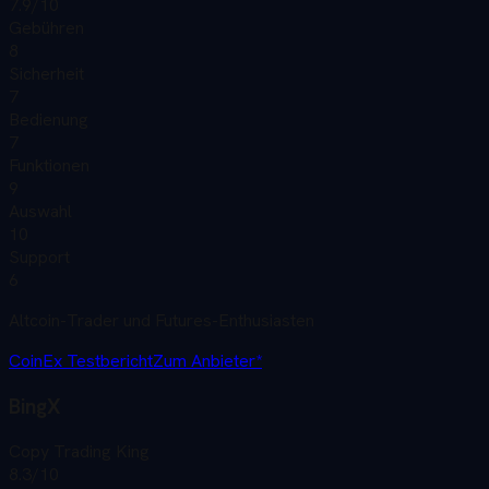
7.9
/10
Gebühren
8
Sicherheit
7
Bedienung
7
Funktionen
9
Auswahl
10
Support
6
Altcoin-Trader und Futures-Enthusiasten
CoinEx
Testbericht
Zum Anbieter*
BingX
Copy Trading King
8.3
/10