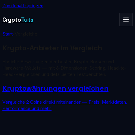
Zum Inhalt springen
Crypto
Tuts
Start
/
Vergleiche
Krypto-Anbieter im
Vergleich
Ehrliche Bewertungen der besten Krypto-Börsen und
Hardware-Wallets — mit 6-Dimensionen-Scoring, Head-to-
Head-Vergleichen und detaillierten Testberichten.
Kryptowährungen vergleichen
Vergleiche 2 Coins direkt miteinander — Preis, Marktdaten,
Performance und mehr.