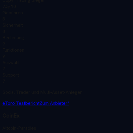
Copy Trading Sieger
7.3
/10
Gebühren
5
Sicherheit
8
Bedienung
9
Funktionen
9
Auswahl
7
Support
7
Social Trader und Multi-Asset-Anleger
eToro
Testbericht
Zum Anbieter*
CoinEx
Altcoin-Paradies