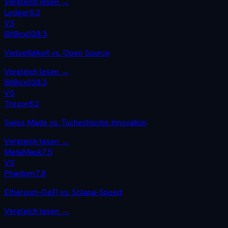
Vergleich lesen →
Ledger
8.2
VS
BitBox02
8.3
Vielseitigkeit vs. Open Source
Vergleich lesen →
BitBox02
8.3
VS
Trezor
8.2
Swiss Made vs. Tschechische Innovation
Vergleich lesen →
MetaMask
7.5
VS
Phantom
7.8
Ethereum-DeFi vs. Solana-Speed
Vergleich lesen →