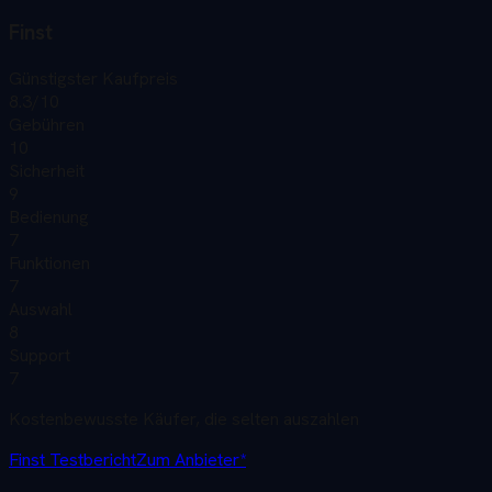
Finst
Günstigster Kaufpreis
8.3
/10
Gebühren
10
Sicherheit
9
Bedienung
7
Funktionen
7
Auswahl
8
Support
7
Kostenbewusste Käufer, die selten auszahlen
Finst
Testbericht
Zum Anbieter*