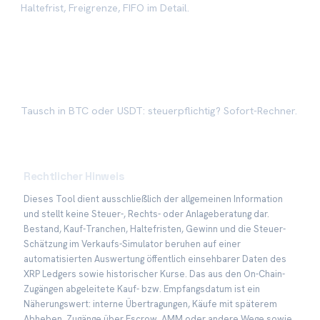
Haltefrist, Freigrenze, FIFO im Detail.
XRP-Tausch-Steuer
→
Tausch in BTC oder USDT: steuerpflichtig? Sofort-Rechner.
Rechtlicher Hinweis
Dieses Tool dient ausschließlich der allgemeinen Information
und stellt keine Steuer-, Rechts- oder Anlageberatung dar.
Bestand, Kauf-Tranchen, Haltefristen, Gewinn und die Steuer-
Schätzung im Verkaufs-Simulator beruhen auf einer
automatisierten Auswertung öffentlich einsehbarer Daten des
XRP Ledgers sowie historischer Kurse. Das aus den On-Chain-
Zugängen abgeleitete Kauf- bzw. Empfangsdatum ist ein
Näherungswert: interne Übertragungen, Käufe mit späterem
Abheben, Zugänge über Escrow, AMM oder andere Wege sowie