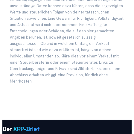
unvollständige Daten können dazu führen, dass die angezeigten
Werte und steuerlichen Folgen von deiner tatsächlichen
Situation abweichen. Eine Gewähr für Richtigkeit, Vollständigkeit
und Aktualität wird nicht übernommen. Eine Haftung für
Entscheidungen oder Schäden, die auf den hier gemachten
Angaben beruhen, ist, soweit gesetzlich zulässig,
ausgeschlossen. Ob und in welchem Umfang ein Verkauf
steuerfrei ist und wie er zu erklären ist, hängt von deinen
individuellen Umständen ab. Kläre dies vor einem Verkauf mit
einer Steuerberaterin oder einem Steuerberater. Links zu
CoinTracking, Ledger und Bitvavo sind Affiliate-Links; bei einem
Abschluss erhalten wir ggf. eine Provision, für dich ohne
Mehrkosten.
Der
XRP-Brief