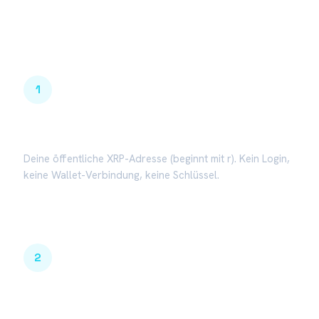
So funktioniert der Check
1
Adresse rein
Deine öffentliche XRP-Adresse (beginnt mit r). Kein Login,
keine Wallet-Verbindung, keine Schlüssel.
2
On-Chain gelesen