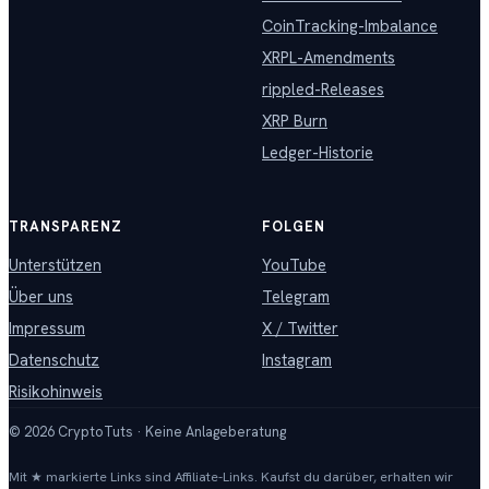
CoinTracking-Imbalance
XRPL-Amendments
rippled-Releases
XRP Burn
Ledger-Historie
TRANSPARENZ
FOLGEN
Unterstützen
YouTube
Über uns
Telegram
Impressum
X / Twitter
Datenschutz
Instagram
Risikohinweis
©
2026
CryptoTuts · Keine Anlageberatung
Mit ★ markierte Links sind Affiliate-Links. Kaufst du darüber, erhalten wir