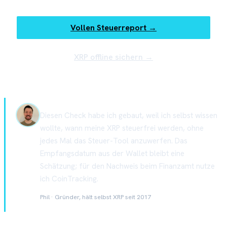
Vollen Steuerreport →
XRP offline sichern →
Diesen Check habe ich gebaut, weil ich selbst wissen
wollte, wann meine XRP steuerfrei werden, ohne
jedes Mal das Steuer-Tool anzuwerfen. Das
Empfangsdatum aus der Wallet bleibt eine
Schätzung; für den Nachweis beim Finanzamt nutze
ich CoinTracking.
Phil · Gründer, hält selbst XRP seit 2017