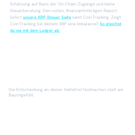
Schätzung auf Basis der On-Chain-Zugänge und keine
Steuerberatung. Den vollen, finanzamtsfertigen Report
liefert
unsere XRP-Steuer-Seite
samt CoinTracking. Zeigt
CoinTracking bei deinem XRP eine Imbalance?
So gleichst
du sie mit dem Ledger ab.
Passend dazu
Halten oder verkaufen?
→
Die Entscheidung an deiner Haltefrist festmachen statt am
Bauchgefühl.
XRP Steuern
→