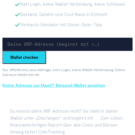
Kein Login, keine Wallet-Verbindung, keine Schlüssel
Bestand, Gewinn und Cost-Basis in Echtzeit
Verkaufs-Simulator mit Steuer-Spar-Tipp
Wallet checken
Nur öffentliche Lese-Abfrage, kein Login, keine Wallet-Verbindung. Deine
Adresse bleibt bei dir.
Keine Adresse zur Hand? Beispiel-Wallet ansehen
Du kennst deine XRP-Adresse nicht? Sie steht in deiner
Wallet unter „Empfangen“ und beginnt mit
r…
. Den vollen,
finanzamtsfertigen Report über alle Coins und Börsen
hinweg liefert CoinTracking.