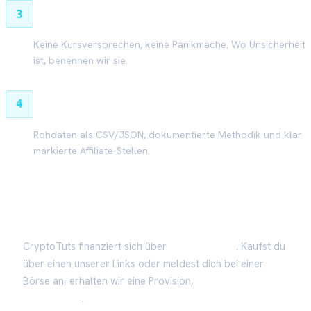
3
Ehrlich einordnen
Keine Kursversprechen, keine Panikmache. Wo Unsicherheit
ist, benennen wir sie.
4
Offen legen
Rohdaten als CSV/JSON, dokumentierte Methodik und klar
markierte Affiliate-Stellen.
Finanzierung & Transparenz
CryptoTuts finanziert sich über
Affiliate-Links
. Kaufst du
über einen unserer Links oder meldest dich bei einer
Börse an, erhalten wir eine Provision,
für dich ohne
Mehrkosten
.