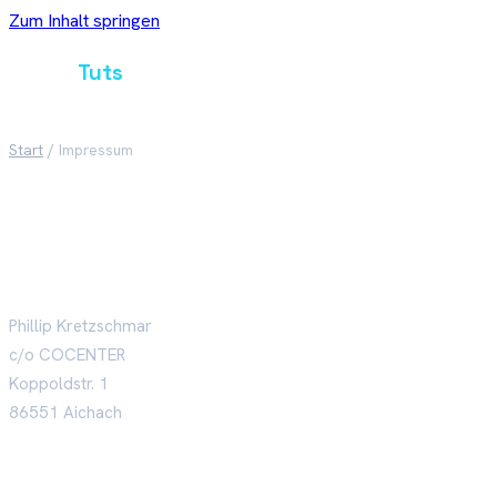
Zum Inhalt springen
Crypto
Tuts
Start
/
Impressum
Impressum
Angaben gemäß § 5 TMG:
Phillip Kretzschmar
c/o COCENTER
Koppoldstr. 1
86551 Aichach
Kontakt