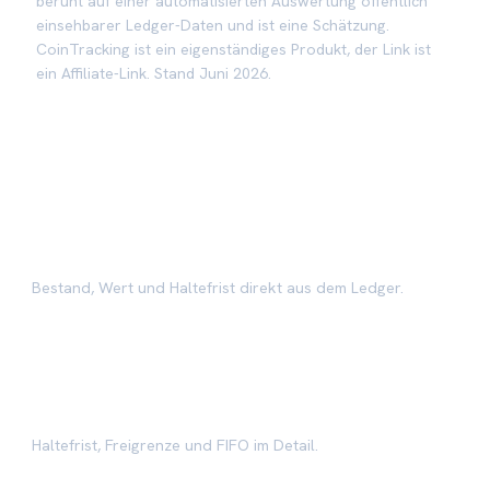
beruht auf einer automatisierten Auswertung öffentlich
einsehbarer Ledger-Daten und ist eine Schätzung.
CoinTracking ist ein eigenständiges Produkt, der Link ist
ein Affiliate-Link. Stand Juni 2026.
Passend dazu
Steuerfrei-Check
→
Bestand, Wert und Haltefrist direkt aus dem Ledger.
XRP Steuern
→
Haltefrist, Freigrenze und FIFO im Detail.