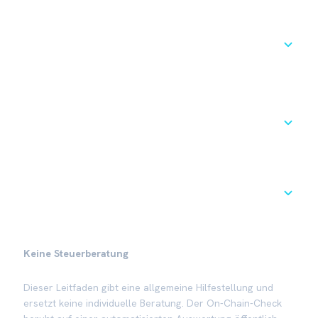
Wie bekomme ich meinen echten XRP-Bestand
heraus?
Warum importiert CoinTracking meine Ledger-
XRP nicht vollständig?
Hilft euer Tool, die Imbalance zu beheben?
Keine Steuerberatung
Dieser Leitfaden gibt eine allgemeine Hilfestellung und
ersetzt keine individuelle Beratung. Der On-Chain-Check