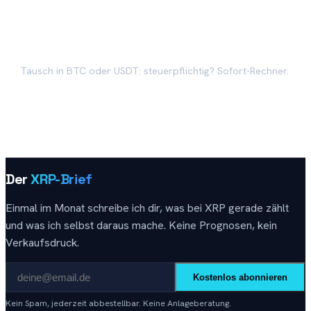
XRP-Tausch-Steuer
→
Tausch in BTC oder USDT: steuerpflichtig? Sofort-Rechner.
Der
XRP-Brief
Einmal im Monat schreibe ich dir, was bei XRP gerade zählt
und was ich selbst daraus mache. Keine Prognosen, kein
Verkaufsdruck.
Kostenlos abonnieren
Kein Spam, jederzeit abbestellbar. Keine Anlageberatung.