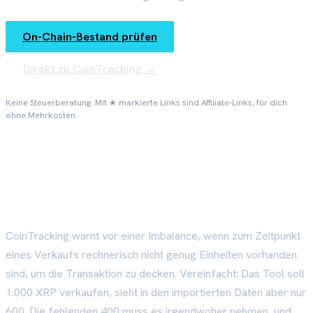
On-Chain-Bestand prüfen
Direkt zu CoinTracking →
Keine Steuerberatung. Mit ★ markierte Links sind Affiliate-Links, für dich
ohne Mehrkosten.
Was die Imbalance-Warnung
bedeutet
CoinTracking warnt vor einer Imbalance, wenn zum Zeitpunkt
eines Verkaufs rechnerisch nicht genug Einheiten vorhanden
sind, um die Transaktion zu decken. Vereinfacht: Das Tool soll
1.000 XRP verkaufen, sieht in den importierten Daten aber nur
600. Die fehlenden 400 muss es irgendwoher nehmen, und