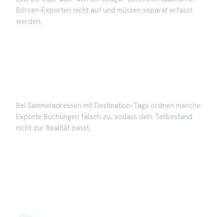
Börsen-Exporten nicht auf und müssen separat erfasst
werden.
Destination-Tag-Wirrwarr
Bei Sammeladressen mit Destination-Tags ordnen manche
Exporte Buchungen falsch zu, sodass dein Teilbestand
nicht zur Realität passt.
So löst du die Imbalance in 4
Schritten