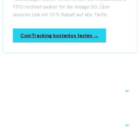
FIFO rechnet sauber für die Anlage SO. Über
unseren Link mit
10 % Rabatt auf alle Tarife
.
CoinTracking kostenlos testen →
Häufige Fragen zur XRP-Imbalance
Warum zeigt CoinTracking bei XRP eine
Imbalance?
Bedeutet die Warnung, dass meine Steuer
falsch ist?