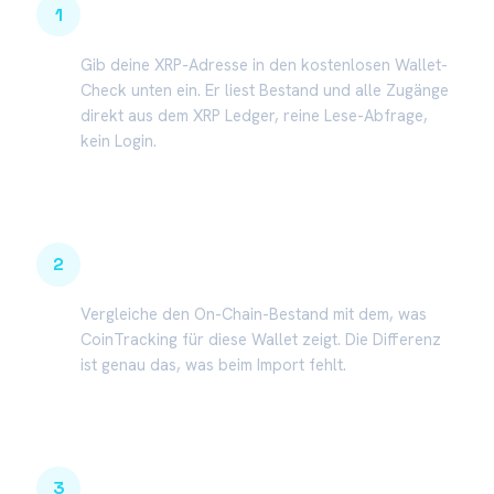
1
Echten On-Chain-Bestand ermitteln
Gib deine XRP-Adresse in den kostenlosen Wallet-
Check unten ein. Er liest Bestand und alle Zugänge
direkt aus dem XRP Ledger, reine Lese-Abfrage,
kein Login.
2
Mit dem CoinTracking-Saldo abgleichen
Vergleiche den On-Chain-Bestand mit dem, was
CoinTracking für diese Wallet zeigt. Die Differenz
ist genau das, was beim Import fehlt.
3