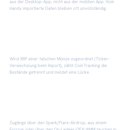
aus der Desktop-App, nicht aus der mobilen App. Vom
Handy importierte Daten bleiben oft unvollständig.
Falscher Ticker
Wird XRP einer falschen Münze zugeordnet (Ticker-
Verwechslung beim Import), zählt CoinTracking die
Bestände getrennt und meldet eine Lücke.
Airdrop, Escrow, AMM
Zugänge über den Spark/Flare-Airdrop, aus einem
Escrow oder über den On-Ledger-DEX/AMM tauchen in