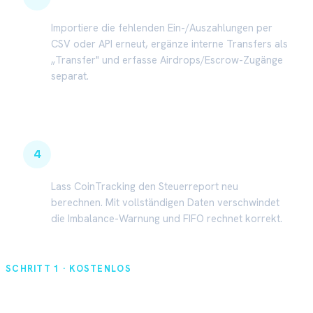
Fehlende Transaktionen nachtragen
Importiere die fehlenden Ein-/Auszahlungen per
CSV oder API erneut, ergänze interne Transfers als
„Transfer" und erfasse Airdrops/Escrow-Zugänge
separat.
4
Report neu erzeugen
Lass CoinTracking den Steuerreport neu
berechnen. Mit vollständigen Daten verschwindet
die Imbalance-Warnung und FIFO rechnet korrekt.
SCHRITT 1 · KOSTENLOS
Dein echter On-Chain-Bestand