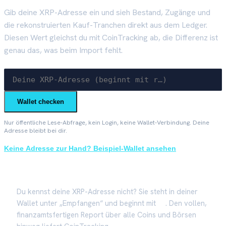
Gib deine XRP-Adresse ein und sieh Bestand, Zugänge und
die rekonstruierten Kauf-Tranchen direkt aus dem Ledger.
Diesen Wert gleichst du mit CoinTracking ab, die Differenz ist
genau das, was beim Import fehlt.
Wallet checken
Nur öffentliche Lese-Abfrage, kein Login, keine Wallet-Verbindung. Deine
Adresse bleibt bei dir.
Keine Adresse zur Hand? Beispiel-Wallet ansehen
Du kennst deine XRP-Adresse nicht? Sie steht in deiner
Wallet unter „Empfangen“ und beginnt mit
r…
. Den vollen,
finanzamtsfertigen Report über alle Coins und Börsen