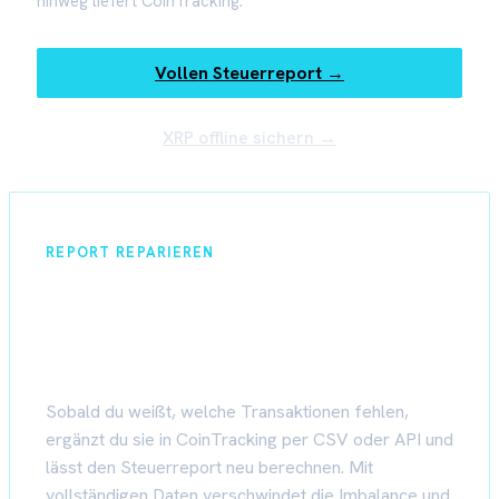
hinweg liefert CoinTracking.
Vollen Steuerreport →
XRP offline sichern →
REPORT REPARIEREN
Fehlende Buchungen ergänzen
und Report neu rechnen
Sobald du weißt, welche Transaktionen fehlen,
ergänzt du sie in CoinTracking per CSV oder API und
lässt den Steuerreport neu berechnen. Mit
vollständigen Daten verschwindet die Imbalance und