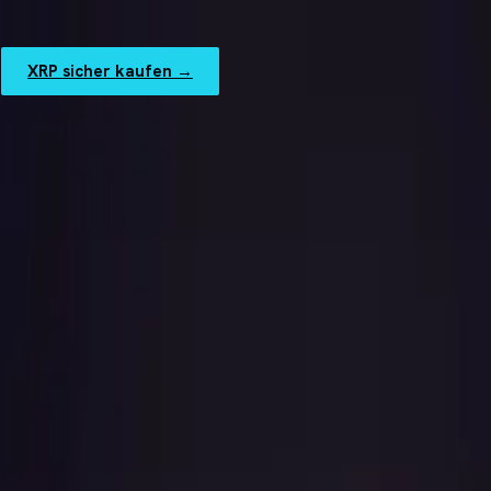
XRP sicher kaufen
→