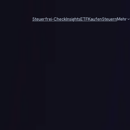
Steuerfrei-Check
Insights
ETF
Kaufen
Steuern
Mehr
kbait – Bitcoin, Ethereum & Markt-Updates für 2026.