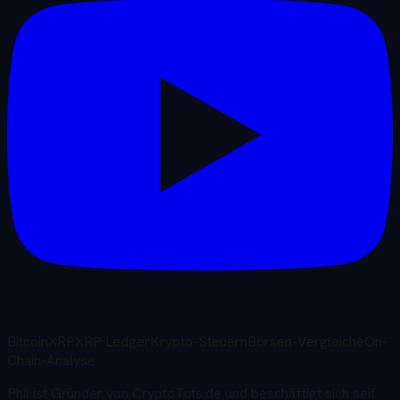
Bitcoin
XRP
XRP Ledger
Krypto-Steuern
Börsen-Vergleiche
On-
Chain-Analyse
Phil ist Gründer von CryptoTuts.de und beschäftigt sich seit