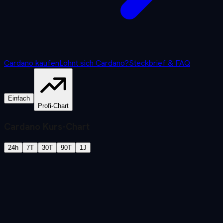
Cardano
kaufen
Lohnt sich
Cardano
?
Steckbrief & FAQ
Einfach
Profi-Chart
Cardano
Kurs-Chart
24h
7T
30T
90T
1J