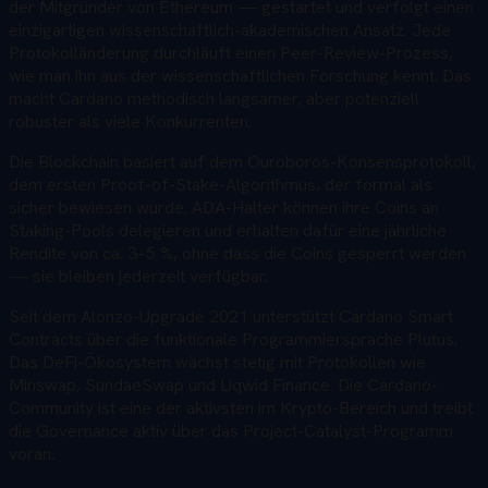
der Mitgründer von Ethereum — gestartet und verfolgt einen
einzigartigen wissenschaftlich-akademischen Ansatz. Jede
Protokolländerung durchläuft einen Peer-Review-Prozess,
wie man ihn aus der wissenschaftlichen Forschung kennt. Das
macht Cardano methodisch langsamer, aber potenziell
robuster als viele Konkurrenten.
Die Blockchain basiert auf dem Ouroboros-Konsensprotokoll,
dem ersten Proof-of-Stake-Algorithmus, der formal als
sicher bewiesen wurde. ADA-Halter können ihre Coins an
Staking-Pools delegieren und erhalten dafür eine jährliche
Rendite von ca. 3–5 %, ohne dass die Coins gesperrt werden
— sie bleiben jederzeit verfügbar.
Seit dem Alonzo-Upgrade 2021 unterstützt Cardano Smart
Contracts über die funktionale Programmiersprache Plutus.
Das DeFi-Ökosystem wächst stetig mit Protokollen wie
Minswap, SundaeSwap und Liqwid Finance. Die Cardano-
Community ist eine der aktivsten im Krypto-Bereich und treibt
die Governance aktiv über das Project-Catalyst-Programm
voran.