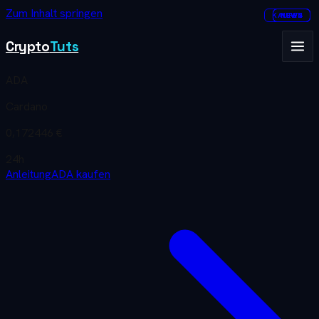
Zum Inhalt springen
KAUFEN
NEWS
NEWS
NEWS
Crypto
Tuts
ADA
Cardano
0,172446 €
24h
Anleitung
ADA
kaufen