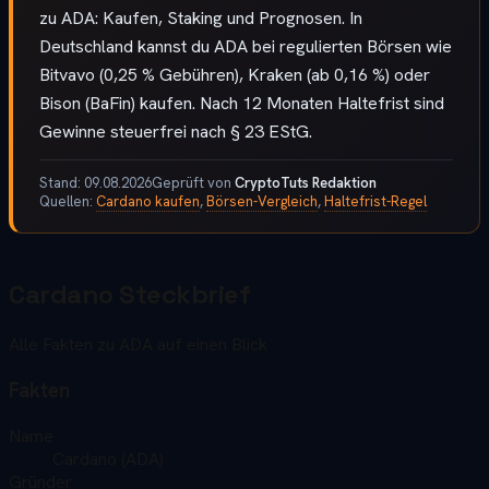
zu ADA: Kaufen, Staking und Prognosen. In
Deutschland kannst du ADA bei regulierten Börsen wie
Bitvavo (0,25 % Gebühren), Kraken (ab 0,16 %) oder
Bison (BaFin) kaufen. Nach 12 Monaten Haltefrist sind
Gewinne steuerfrei nach § 23 EStG.
Stand:
09.08.2026
Geprüft von
CryptoTuts Redaktion
Quellen:
Cardano kaufen
,
Börsen-Vergleich
,
Haltefrist-Regel
Cardano Steckbrief
Alle Fakten zu ADA auf einen Blick
Fakten
Name
Cardano (ADA)
Gründer