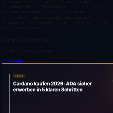
Ein besonderer Fokus von Cardano liegt auf realen
Anwendungsfällen in Entwicklungsländern — etwa digitale
Identitäten für Millionen von Menschen in Afrika. Die
Partnerschaft mit der äthiopischen Regierung für ein
Blockchain-basiertes Bildungssystem zeigt das Potenzial für
gesellschaftlichen Impact.
Cardano kaufen
Schritt-für-Schritt Anleitungen
Alle anzeigen →