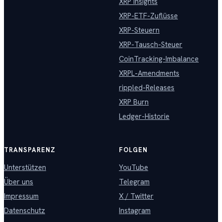
XRP Insights
XRP-ETF-Zuflüsse
XRP-Steuern
XRP-Tausch-Steuer
CoinTracking-Imbalance
XRPL-Amendments
rippled-Releases
XRP Burn
Ledger-Historie
TRANSPARENZ
FOLGEN
Unterstützen
YouTube
Über uns
Telegram
Impressum
X / Twitter
Datenschutz
Instagram