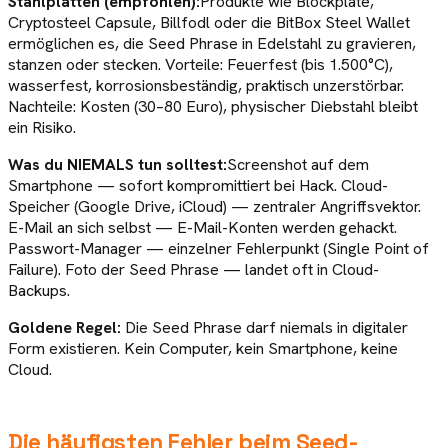
Stahlplatten (empfohlen):
Produkte wie Blockplate,
Cryptosteel Capsule, Billfodl oder die BitBox Steel Wallet
ermöglichen es, die Seed Phrase in Edelstahl zu gravieren,
stanzen oder stecken. Vorteile: Feuerfest (bis 1.500°C),
wasserfest, korrosionsbeständig, praktisch unzerstörbar.
Nachteile: Kosten (30–80 Euro), physischer Diebstahl bleibt
ein Risiko.
Was du NIEMALS tun solltest:
Screenshot auf dem
Smartphone — sofort kompromittiert bei Hack. Cloud-
Speicher (Google Drive, iCloud) — zentraler Angriffsvektor.
E-Mail an sich selbst — E-Mail-Konten werden gehackt.
Passwort-Manager — einzelner Fehlerpunkt (Single Point of
Failure). Foto der Seed Phrase — landet oft in Cloud-
Backups.
Goldene Regel:
Die Seed Phrase darf niemals in digitaler
Form existieren. Kein Computer, kein Smartphone, keine
Cloud.
Die häufigsten Fehler beim Seed-