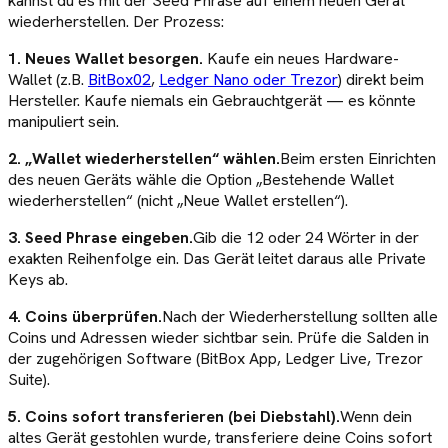
kannst du es mit der Seed Phrase auf einem neuen Gerät
wiederherstellen. Der Prozess:
1. Neues Wallet besorgen.
Kaufe ein neues Hardware-
Wallet (z.B.
BitBox02
,
Ledger Nano oder Trezor
) direkt beim
Hersteller. Kaufe niemals ein Gebrauchtgerät — es könnte
manipuliert sein.
2. „Wallet wiederherstellen“ wählen.
Beim ersten Einrichten
des neuen Geräts wähle die Option „Bestehende Wallet
wiederherstellen“ (nicht „Neue Wallet erstellen“).
3. Seed Phrase eingeben.
Gib die 12 oder 24 Wörter in der
exakten Reihenfolge ein. Das Gerät leitet daraus alle Private
Keys ab.
4. Coins überprüfen.
Nach der Wiederherstellung sollten alle
Coins und Adressen wieder sichtbar sein. Prüfe die Salden in
der zugehörigen Software (BitBox App, Ledger Live, Trezor
Suite).
5. Coins sofort transferieren (bei Diebstahl).
Wenn dein
altes Gerät gestohlen wurde, transferiere deine Coins sofort