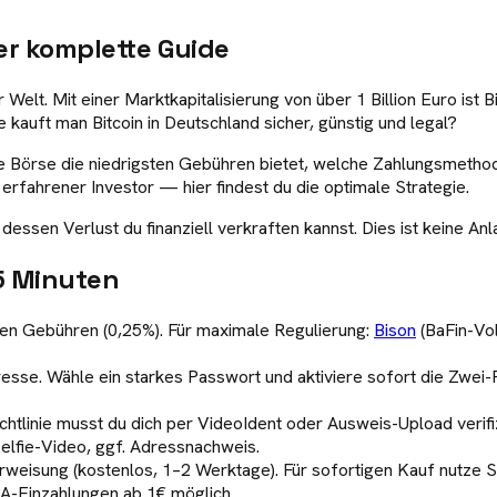
er komplette Guide
 Welt. Mit einer Marktkapitalisierung von über 1 Billion Euro is
 kauft man Bitcoin in Deutschland sicher, günstig und legal?
e Börse die niedrigsten Gebühren bietet, welche Zahlungsmethod
erfahrener Investor — hier findest du die optimale Strategie.
, dessen Verlust du finanziell verkraften kannst. Dies ist keine An
15 Minuten
ten Gebühren (0,25%). Für maximale Regulierung:
Bison
(BaFin-Vol
resse. Wähle ein starkes Passwort und aktiviere sofort die Zwei
inie musst du dich per VideoIdent oder Ausweis-Upload verifiz
elfie-Video, ggf. Adressnachweis.
weisung (kostenlos, 1–2 Werktage). Für sofortigen Kauf nutze S
PA-Einzahlungen ab 1€ möglich.