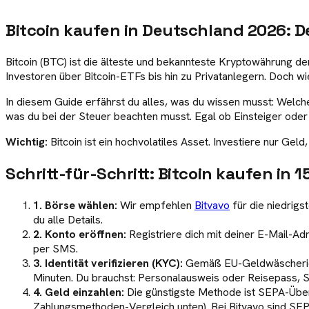
Bitcoin kaufen in Deutschland 2026: D
Bitcoin (BTC) ist die älteste und bekannteste Kryptowährung der
Investoren über Bitcoin-ETFs bis hin zu Privatanlegern. Doch wie
In diesem Guide erfährst du alles, was du wissen musst: Welch
was du bei der Steuer beachten musst. Egal ob Einsteiger oder 
Wichtig:
Bitcoin ist ein hochvolatiles Asset. Investiere nur Geld
Schritt-für-Schritt: Bitcoin kaufen in 
1. Börse wählen:
Wir empfehlen
Bitvavo
für die niedrigs
du alle Details.
2. Konto eröffnen:
Registriere dich mit deiner E-Mail-Ad
per SMS.
3. Identität verifizieren (KYC):
Gemäß EU-Geldwäscherichtl
Minuten. Du brauchst: Personalausweis oder Reisepass, S
4. Geld einzahlen:
Die günstigste Methode ist SEPA-Über
Zahlungsmethoden-Vergleich unten). Bei Bitvavo sind SE