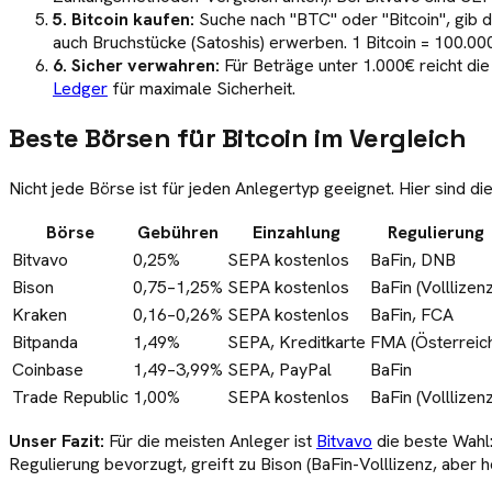
5. Bitcoin kaufen:
Suche nach "BTC" oder "Bitcoin", gib d
auch Bruchstücke (Satoshis) erwerben. 1 Bitcoin = 100.00
6. Sicher verwahren:
Für Beträge unter 1.000€ reicht di
Ledger
für maximale Sicherheit.
Beste Börsen für Bitcoin im Vergleich
Nicht jede Börse ist für jeden Anlegertyp geeignet. Hier sind d
Börse
Gebühren
Einzahlung
Regulierung
Bitvavo
0,25%
SEPA kostenlos
BaFin, DNB
Bison
0,75–1,25%
SEPA kostenlos
BaFin (Volllizenz
Kraken
0,16–0,26%
SEPA kostenlos
BaFin, FCA
Bitpanda
1,49%
SEPA, Kreditkarte
FMA (Österreic
Coinbase
1,49–3,99%
SEPA, PayPal
BaFin
Trade Republic
1,00%
SEPA kostenlos
BaFin (Volllizenz
Unser Fazit:
Für die meisten Anleger ist
Bitvavo
die beste Wahl
Regulierung bevorzugt, greift zu Bison (BaFin-Volllizenz, abe