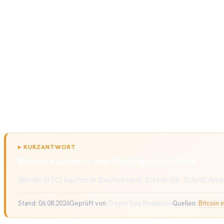
▸
KURZANTWORT
Bitcoin kaufen — das Wichtigste in Kürze
Bitcoin (BTC) kaufen in Deutschland: Schritt-für-Schritt A
Stand:
06.08.2026
Geprüft von
CryptoTuts Redaktion
Quellen:
Bitcoin 