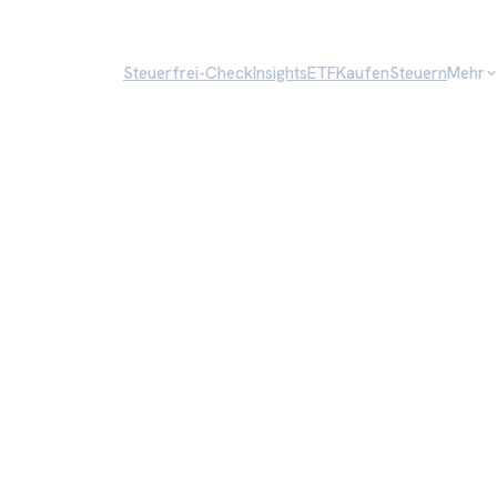
Steuerfrei-Check
Insights
ETF
Kaufen
Steuern
Mehr