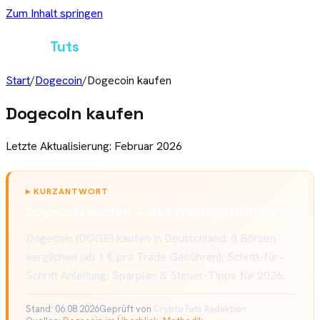
Zum Inhalt springen
Crypto
Tuts
Start
/
Dogecoin
/
Dogecoin kaufen
Dogecoin kaufen
Letzte Aktualisierung: Februar 2026
▸
KURZANTWORT
Dogecoin kaufen — das Wichtigste in Kürze
Dogecoin (DOGE) kaufen in Deutschland: 8 Börsen
verglichen (ab 1 € pro Trade Gebühren), Schritt-für-
Schritt Anleitung, Sparplan & Steuer-Tipps für 2026.
Stand:
06.08.2026
Geprüft von
CryptoTuts Redaktion