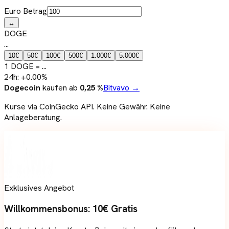
Euro Betrag
↔
DOGE
...
10
€
50
€
100
€
500
€
1.000
€
5.000
€
1
DOGE
=
...
24h:
+
0.00
%
Dogecoin
kaufen ab
0,25 %
Bitvavo →
Kurse via CoinGecko API. Keine Gewähr. Keine
Anlageberatung.
Exklusives Angebot
Willkommensbonus:
10€ Gratis