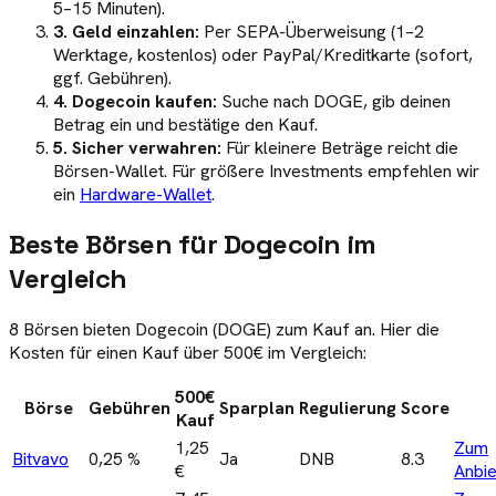
5–15 Minuten).
3. Geld einzahlen:
Per SEPA-Überweisung (1–2
Werktage, kostenlos) oder PayPal/Kreditkarte (sofort,
ggf. Gebühren).
4. Dogecoin kaufen:
Suche nach DOGE, gib deinen
Betrag ein und bestätige den Kauf.
5. Sicher verwahren:
Für kleinere Beträge reicht die
Börsen-Wallet. Für größere Investments empfehlen wir
ein
Hardware-Wallet
.
Beste Börsen für Dogecoin im
Vergleich
8 Börsen bieten Dogecoin (DOGE) zum Kauf an. Hier die
Kosten für einen Kauf über 500€ im Vergleich:
500€
Börse
Gebühren
Sparplan
Regulierung
Score
Kauf
1,25
Zum
Bitvavo
0,25 %
Ja
DNB
8.3
€
Anbie