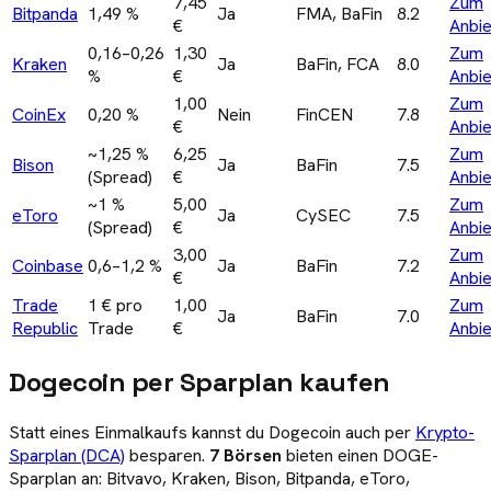
7,45
Zum
Bitpanda
1,49 %
Ja
FMA, BaFin
8.2
€
Anbie
0,16–0,26
1,30
Zum
Kraken
Ja
BaFin, FCA
8.0
%
€
Anbie
1,00
Zum
CoinEx
0,20 %
Nein
FinCEN
7.8
€
Anbie
~1,25 %
6,25
Zum
Bison
Ja
BaFin
7.5
(Spread)
€
Anbie
~1 %
5,00
Zum
eToro
Ja
CySEC
7.5
(Spread)
€
Anbie
3,00
Zum
Coinbase
0,6–1,2 %
Ja
BaFin
7.2
€
Anbie
Trade
1 € pro
1,00
Zum
Ja
BaFin
7.0
Republic
Trade
€
Anbie
Dogecoin per Sparplan kaufen
Statt eines Einmalkaufs kannst du Dogecoin auch per
Krypto-
Sparplan (DCA)
besparen.
7 Börsen
bieten einen DOGE-
Sparplan an: Bitvavo, Kraken, Bison, Bitpanda, eToro,