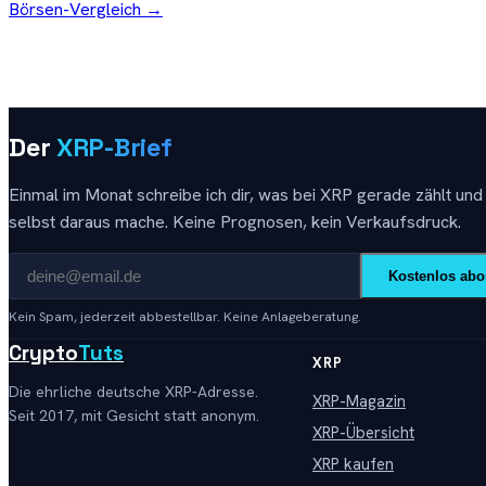
Börsen-Vergleich →
Der
XRP-Brief
Einmal im Monat schreibe ich dir, was bei XRP gerade zählt und
selbst daraus mache. Keine Prognosen, kein Verkaufsdruck.
Kostenlos abo
Kein Spam, jederzeit abbestellbar. Keine Anlageberatung.
Crypto
Tuts
XRP
Die ehrliche deutsche XRP-Adresse.
XRP-Magazin
Seit 2017, mit Gesicht statt anonym.
XRP-Übersicht
XRP kaufen