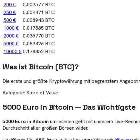
200 €
0,003577 BTC
250 €
0,004471 BTC
500 €
0,008943 BTC
1000 €
0,017885 BTC
2000 €
0,035770 BTC
5000 €
0,089426 BTC
10000 €
0,178852 BTC
Was ist
Bitcoin
(
BTC
)?
Die erste und größte Kryptowährung mit begrenztem Angebot von 
Kategorie:
Store of Value
5000 Euro in Bitcoin
— Das Wichtigste
5000
Euro in
Bitcoin
umrechnen geht mit unserem Live-Rechner
Durchschnitt aller großen Börsen wider.
Um
Bitcoin
für
5000
Euro zu kaufen, empfehlen wir
Bitvavo
mit