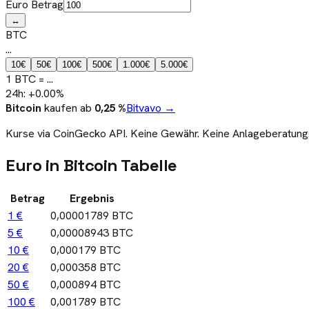
Euro Betrag
↔
BTC
...
10
€
50
€
100
€
500
€
1.000
€
5.000
€
1
BTC
=
...
24h:
+
0.00
%
Bitcoin
kaufen ab
0,25 %
Bitvavo →
Kurse via CoinGecko API. Keine Gewähr. Keine Anlageberatung
Euro in Bitcoin Tabelle
Betrag
Ergebnis
1 €
0,00001789 BTC
5 €
0,00008943 BTC
10 €
0,000179 BTC
20 €
0,000358 BTC
50 €
0,000894 BTC
100 €
0,001789 BTC