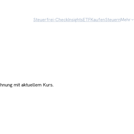
Steuerfrei-Check
Insights
ETF
Kaufen
Steuern
Mehr
hnung mit aktuellem Kurs.