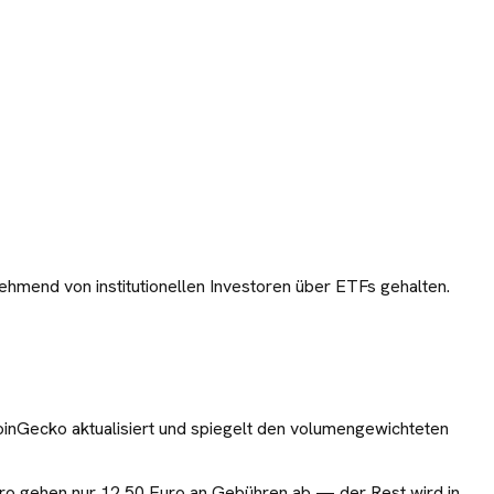
ehmend von institutionellen Investoren über ETFs gehalten.
oinGecko aktualisiert und spiegelt den volumengewichteten
ro gehen nur
12,50
Euro an Gebühren ab — der Rest wird in