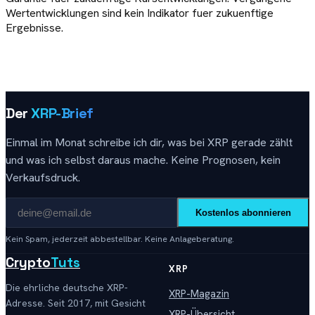
Wertentwicklungen sind kein Indikator fuer zukuenftige
Ergebnisse.
Der
XRP-Brief
Einmal im Monat schreibe ich dir, was bei XRP gerade zählt
und was ich selbst daraus mache. Keine Prognosen, kein
Verkaufsdruck.
Kostenlos abonnieren
Kein Spam, jederzeit abbestellbar. Keine Anlageberatung.
Crypto
Tuts
XRP
Die ehrliche deutsche XRP-
XRP-Magazin
Adresse. Seit 2017, mit Gesicht
XRP-Übersicht