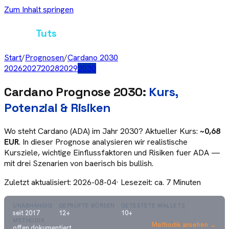
Zum Inhalt springen
Crypto
Tuts
Start
/
Prognosen
/
Cardano
2030
2026
2027
2028
2029
2030
Cardano
Prognose
2030
:
Kurs,
Potenzial & Risiken
Wo steht
Cardano
(
ADA
) im Jahr
2030
? Aktueller Kurs:
~0,68
EUR
. In dieser Prognose analysieren wir realistische
Kursziele, wichtige Einflussfaktoren und Risiken fuer
ADA
—
mit drei Szenarien von baerisch bis bullish.
Zuletzt aktualisiert:
2026-08-04
· Lesezeit: ca. 7 Minuten
UNABHÄNGIG
GEPRÜFTE BÖRSEN
GETESTETE WALLETS
seit 2017
12+
10+
METHODIK
Methodik ansehen →
offen dokumentiert