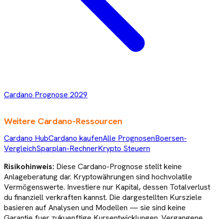
Cardano
Prognose
2029
Weitere
Cardano
-Ressourcen
Cardano Hub
Cardano kaufen
Alle Prognosen
Boersen-
Vergleich
Sparplan-Rechner
Krypto Steuern
Risikohinweis:
Diese
Cardano
-Prognose stellt keine
Anlageberatung dar. Kryptowährungen sind hochvolatile
Vermögenswerte. Investiere nur Kapital, dessen Totalverlust
du finanziell verkraften kannst. Die dargestellten Kursziele
basieren auf Analysen und Modellen — sie sind keine
Garantie fuer zukuenftige Kursentwicklungen. Vergangene