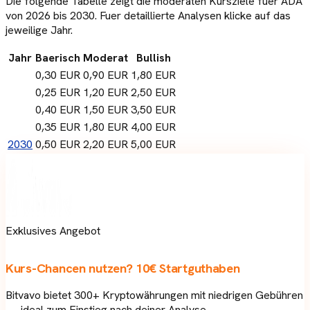
Die folgende Tabelle zeigt die moderaten Kursziele fuer
ADA
von 2026 bis 2030. Fuer detaillierte Analysen klicke auf das
jeweilige Jahr.
Jahr
Baerisch
Moderat
Bullish
2026
0,30 EUR
0,90 EUR
1,80 EUR
2027
0,25 EUR
1,20 EUR
2,50 EUR
2028
0,40 EUR
1,50 EUR
3,50 EUR
2029
0,35 EUR
1,80 EUR
4,00 EUR
2030
0,50 EUR
2,20 EUR
5,00 EUR
Exklusives Angebot
Kurs-Chancen nutzen?
10€ Startguthaben
Bitvavo bietet 300+ Kryptowährungen mit niedrigen Gebühren
— ideal zum Einstieg nach deiner Analyse.