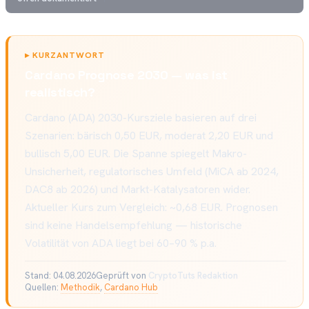
▸
KURZANTWORT
Cardano Prognose 2030 — was ist
realistisch?
Cardano (ADA) 2030-Kursziele basieren auf drei
Szenarien: bärisch 0,50 EUR, moderat 2,20 EUR und
bullisch 5,00 EUR. Die Spanne spiegelt Makro-
Unsicherheit, regulatorisches Umfeld (MiCA ab 2024,
DAC8 ab 2026) und Markt-Katalysatoren wider.
Aktueller Kurs zum Vergleich: ~0,68 EUR. Prognosen
sind keine Handelsempfehlung — historische
Volatilität von ADA liegt bei 60–90 % p.a.
Stand:
04.08.2026
Geprüft von
CryptoTuts Redaktion
Quellen:
Methodik
,
Cardano Hub