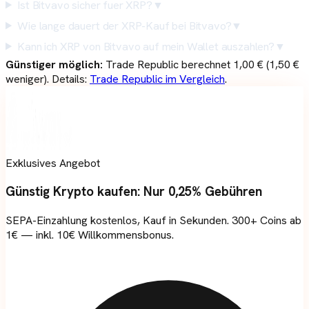
Ist Bitvavo sicher fuer XRP?
▼
Wie lange dauert der XRP-Kauf bei Bitvavo?
▼
Kann ich XRP von Bitvavo auf mein Wallet auszahlen?
▼
Günstiger möglich:
Trade Republic
berechnet
1,00 €
(
1,50
€
weniger). Details:
Trade Republic
im Vergleich
.
Exklusives Angebot
Günstig Krypto kaufen:
Nur 0,25% Gebühren
SEPA-Einzahlung kostenlos, Kauf in Sekunden. 300+ Coins ab
1€ — inkl. 10€ Willkommensbonus.