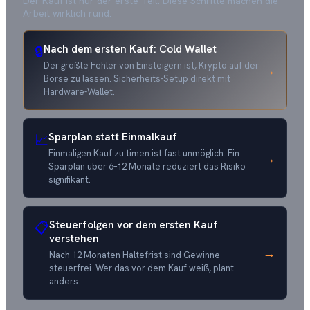
Der Kauf ist nur der erste Teil. Diese Schritte machen die
Arbeit wirklich rund.
Nach dem ersten Kauf: Cold Wallet
🔒
Der größte Fehler von Einsteigern ist, Krypto auf der
→
Börse zu lassen. Sicherheits-Setup direkt mit
Hardware-Wallet.
Sparplan statt Einmalkauf
📈
Einmaligen Kauf zu timen ist fast unmöglich. Ein
→
Sparplan über 6–12 Monate reduziert das Risiko
signifikant.
Steuerfolgen vor dem ersten Kauf
📋
verstehen
→
Nach 12 Monaten Haltefrist sind Gewinne
steuerfrei. Wer das vor dem Kauf weiß, plant
anders.