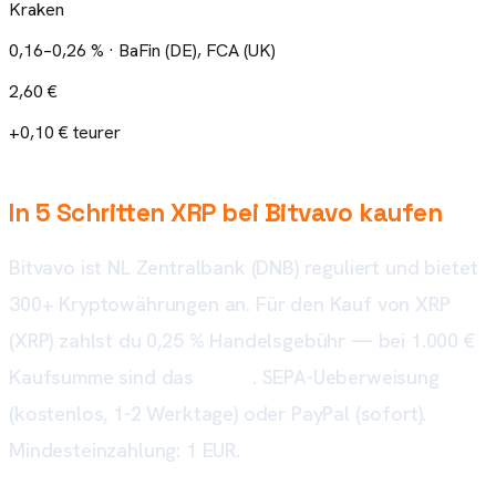
Kraken
0,16–0,26 % · BaFin (DE), FCA (UK)
2,60 €
+0,10 € teurer
In 5 Schritten XRP bei Bitvavo kaufen
Bitvavo ist NL Zentralbank (DNB) reguliert und bietet
300+ Kryptowährungen an. Für den Kauf von XRP
(XRP) zahlst du 0,25 % Handelsgebühr — bei 1.000 €
Kaufsumme sind das
2,50 €
. SEPA-Ueberweisung
(kostenlos, 1-2 Werktage) oder PayPal (sofort).
Mindesteinzahlung: 1 EUR.