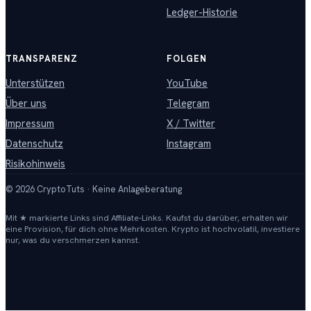
Ledger-Historie
TRANSPARENZ
FOLGEN
Unterstützen
YouTube
Über uns
Telegram
Impressum
X / Twitter
Datenschutz
Instagram
Risikohinweis
©
2026
CryptoTuts · Keine Anlageberatung
Mit ★ markierte Links sind Affiliate-Links. Kaufst du darüber, erhalten wir
eine Provision, für dich ohne Mehrkosten. Krypto ist hochvolatil, investiere
nur, was du verschmerzen kannst.