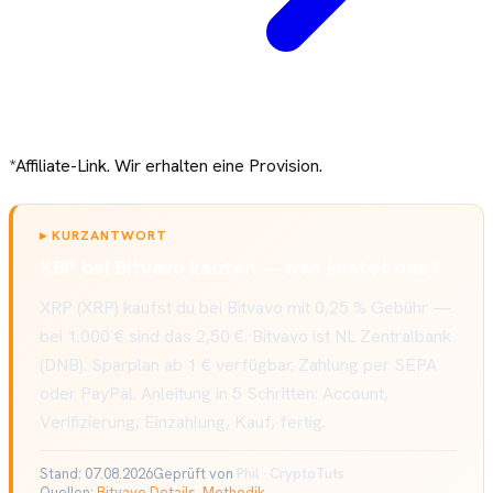
*Affiliate-Link. Wir erhalten eine Provision.
▸
KURZANTWORT
XRP bei Bitvavo kaufen — was kostet das?
XRP (XRP) kaufst du bei Bitvavo mit 0,25 % Gebühr —
bei 1.000 € sind das 2,50 €. Bitvavo ist NL Zentralbank
(DNB). Sparplan ab 1 € verfügbar. Zahlung per SEPA
oder PayPal. Anleitung in 5 Schritten: Account,
Verifizierung, Einzahlung, Kauf, fertig.
Stand:
07.08.2026
Geprüft von
Phil · CryptoTuts
Quellen:
Bitvavo Details
,
Methodik