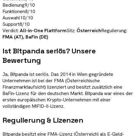
Bedienung
9
/10
Funktionen
8
/10
Auswahl
10
/10
Support
8
/10
Verdict:
All-in-One Plattform
Sitz:
Österreich
Regulierung:
FMA (AT), BaFin (DE)
Ist
Bitpanda
seriös? Unsere
Bewertung
Ja, Bitpanda ist seriös. Das 2014 in Wien gegründete
Unternehmen ist bei der FMA (Österreichische
Finanzmarktaufsicht) lizenziert und besitzt zusätzlich eine
BaFin-Lizenz für den deutschen Markt. Bitpanda war eines der
ersten europäischen Krypto-Unternehmen mit einer
vollständigen MiFID-II-Lizenz.
Regulierung & Lizenzen
Bitpanda besitzt eine FMA-Lizenz (Österreich) als E-Geld-