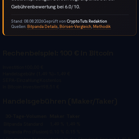
Gebührenbewertung bei 6.0/10.
Stand:
08.08.2026
Geprüft von
CryptoTuts Redaktion
Quellen:
Bitpanda Details
,
Börsen-Vergleich
,
Methodik
Rechenbeispiel: 100 € in Bitcoin
Investition
100
,00
€
Handelsgebühr (
1,49 %
)
−
1,49 €
SEPA-Einzahlung
Kostenlos
In
Bitcoin
investiert
98,51 €
Handelsgebühren (Maker/Taker)
30-Tage-Volumen
Maker
Taker
Bitpanda Standard
1,49 %
1,49 %
Bitpanda Pro (Fusion)
0,10 %
0,15 %