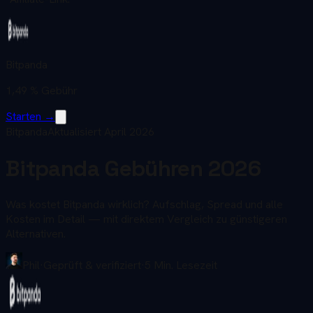
Bitpanda
1,49 %
Gebühr
Starten →
Bitpanda
Aktualisiert April 2026
Bitpanda Gebühren
2026
Was kostet Bitpanda wirklich? Aufschlag, Spread und alle
Kosten im Detail — mit direktem Vergleich zu günstigeren
Alternativen.
Phil
·
Geprüft & verifiziert
·
5 Min. Lesezeit