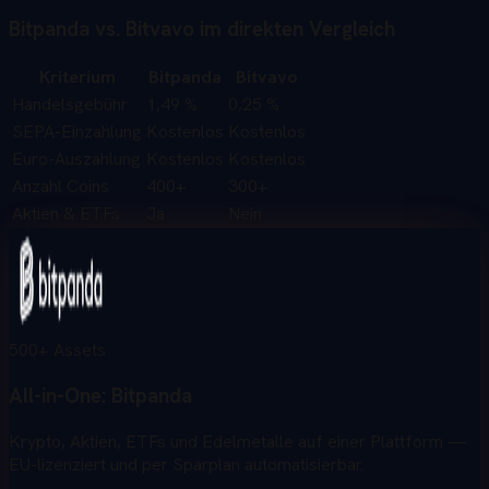
Bitpanda vs. Bitvavo im direkten Vergleich
Kriterium
Bitpanda
Bitvavo
Handelsgebühr
1,49 %
0,25 %
SEPA-Einzahlung
Kostenlos
Kostenlos
Euro-Auszahlung
Kostenlos
Kostenlos
Anzahl Coins
400+
300+
Aktien & ETFs
Ja
Nein
500+ Assets
All-in-One:
Bitpanda
Krypto, Aktien, ETFs und Edelmetalle auf einer Plattform —
EU-lizenziert und per Sparplan automatisierbar.