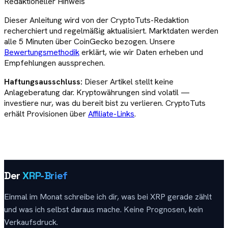
Redaktioneller Hinweis
Dieser
Anleitung
wird von der CryptoTuts-Redaktion
recherchiert und regelmäßig aktualisiert. Marktdaten werden
alle 5 Minuten über CoinGecko bezogen. Unsere
Bewertungsmethodik
erklärt, wie wir Daten erheben und
Empfehlungen aussprechen.
Haftungsausschluss:
Dieser Artikel stellt keine
Anlageberatung dar. Kryptowährungen sind volatil —
investiere nur, was du bereit bist zu verlieren. CryptoTuts
erhält Provisionen über
Affiliate-Links
.
Der
XRP-Brief
Einmal im Monat schreibe ich dir, was bei XRP gerade zählt
und was ich selbst daraus mache. Keine Prognosen, kein
Verkaufsdruck.