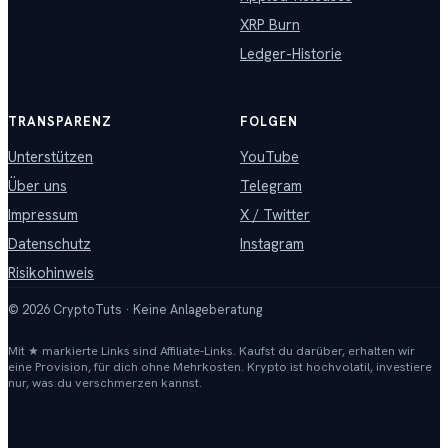
XRP Burn
Ledger-Historie
TRANSPARENZ
FOLGEN
Unterstützen
YouTube
Über uns
Telegram
Impressum
X / Twitter
Datenschutz
Instagram
Risikohinweis
©
2026
CryptoTuts · Keine Anlageberatung
Mit ★ markierte Links sind Affiliate-Links. Kaufst du darüber, erhalten wir
eine Provision, für dich ohne Mehrkosten. Krypto ist hochvolatil, investiere
nur, was du verschmerzen kannst.