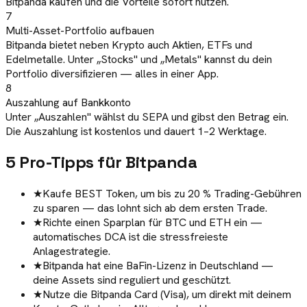
Bitpanda kaufen und die Vorteile sofort nutzen.
7
Multi-Asset-Portfolio aufbauen
Bitpanda bietet neben Krypto auch Aktien, ETFs und
Edelmetalle. Unter „Stocks" und „Metals" kannst du dein
Portfolio diversifizieren — alles in einer App.
8
Auszahlung auf Bankkonto
Unter „Auszahlen" wählst du SEPA und gibst den Betrag ein.
Die Auszahlung ist kostenlos und dauert 1–2 Werktage.
5
Pro-Tipps für
Bitpanda
★
Kaufe BEST Token, um bis zu 20 % Trading-Gebühren
zu sparen — das lohnt sich ab dem ersten Trade.
★
Richte einen Sparplan für BTC und ETH ein —
automatisches DCA ist die stressfreieste
Anlagestrategie.
★
Bitpanda hat eine BaFin-Lizenz in Deutschland —
deine Assets sind reguliert und geschützt.
★
Nutze die Bitpanda Card (Visa), um direkt mit deinem