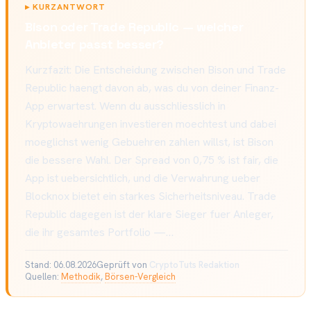
▸
KURZANTWORT
Bison oder Trade Republic — welcher
Anbieter passt besser?
Kurzfazit: Die Entscheidung zwischen Bison und Trade
Republic haengt davon ab, was du von deiner Finanz-
App erwartest. Wenn du ausschliesslich in
Kryptowaehrungen investieren moechtest und dabei
moeglichst wenig Gebuehren zahlen willst, ist Bison
die bessere Wahl. Der Spread von 0,75 % ist fair, die
App ist uebersichtlich, und die Verwahrung ueber
Blocknox bietet ein starkes Sicherheitsniveau. Trade
Republic dagegen ist der klare Sieger fuer Anleger,
die ihr gesamtes Portfolio —…
Stand:
06.08.2026
Geprüft von
CryptoTuts Redaktion
Quellen:
Methodik
,
Börsen-Vergleich