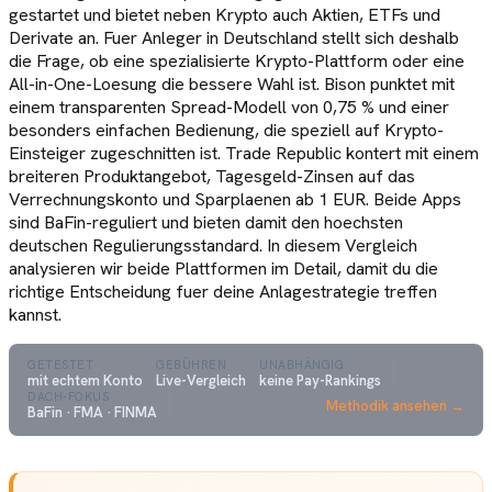
gestartet und bietet neben Krypto auch Aktien, ETFs und
Derivate an. Fuer Anleger in Deutschland stellt sich deshalb
die Frage, ob eine spezialisierte Krypto-Plattform oder eine
All-in-One-Loesung die bessere Wahl ist. Bison punktet mit
einem transparenten Spread-Modell von 0,75 % und einer
besonders einfachen Bedienung, die speziell auf Krypto-
Einsteiger zugeschnitten ist. Trade Republic kontert mit einem
breiteren Produktangebot, Tagesgeld-Zinsen auf das
Verrechnungskonto und Sparplaenen ab 1 EUR. Beide Apps
sind BaFin-reguliert und bieten damit den hoechsten
deutschen Regulierungsstandard. In diesem Vergleich
analysieren wir beide Plattformen im Detail, damit du die
richtige Entscheidung fuer deine Anlagestrategie treffen
kannst.
GETESTET
GEBÜHREN
UNABHÄNGIG
mit echtem Konto
Live-Vergleich
keine Pay-Rankings
DACH-FOKUS
Methodik ansehen →
BaFin · FMA · FINMA