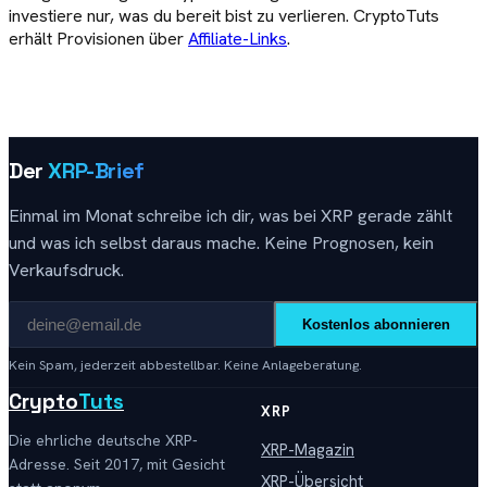
investiere nur, was du bereit bist zu verlieren. CryptoTuts
erhält Provisionen über
Affiliate-Links
.
Der
XRP-Brief
Einmal im Monat schreibe ich dir, was bei XRP gerade zählt
und was ich selbst daraus mache. Keine Prognosen, kein
Verkaufsdruck.
Kostenlos abonnieren
Kein Spam, jederzeit abbestellbar. Keine Anlageberatung.
Crypto
Tuts
XRP
Die ehrliche deutsche XRP-
XRP-Magazin
Adresse. Seit 2017, mit Gesicht
XRP-Übersicht