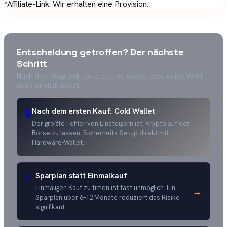
*Affiliate-Link. Wir erhalten eine Provision.
Entscheidung getroffen? Der nächste
Schritt
Nach dem Vergleich: so stellst du sicher, dass deine Wahl
auch wirklich passt.
Nach dem ersten Kauf: Cold Wallet
🔒
Der größte Fehler von Einsteigern ist, Krypto auf der
→
Börse zu lassen. Sicherheits-Setup direkt mit
Hardware-Wallet.
Sparplan statt Einmalkauf
📈
Einmaligen Kauf zu timen ist fast unmöglich. Ein
→
Sparplan über 6–12 Monate reduziert das Risiko
signifikant.