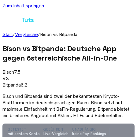
Zum Inhalt springen
Crypto
Tuts
Start
/
Vergleiche
/
Bison
vs
Bitpanda
Bison vs Bitpanda: Deutsche App
gegen österreichische All-in-One
Bison
7.5
VS
Bitpanda
8.2
Bison und Bitpanda sind zwei der bekanntesten Krypto-
Plattformen im deutschsprachigen Raum. Bison setzt auf
maximale Einfachheit mit BaFin-Regulierung, Bitpanda bietet
ein breiteres Angebot mit Aktien, ETFs und Edelmetallen.
GETESTET
GEBÜHREN
UNABHÄNGIG
mit echtem Konto
Live-Vergleich
keine Pay-Rankings