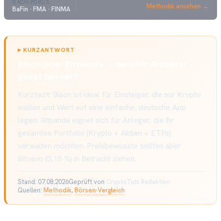
DACH-FOKUS
Methodik ansehen →
BaFin · FMA · FINMA
▸
KURZANTWORT
Bison oder Bitpanda — welcher Anbieter
passt besser?
Kurzfazit: Bison ist ideal für Einsteiger, die nur Krypto
wollen und Wert auf eine einfache, deutsche App
legen. Bitpanda eignet sich für Anleger, die ihr
gesamtes Portfolio (Krypto + Aktien + ETFs)
verwalten möchten. Preisbewusste sollten aber
Bitvavo (0,15 %) in Betracht ziehen.
Stand:
07.08.2026
Geprüft von
CryptoTuts Redaktion
Quellen:
Methodik
,
Börsen-Vergleich