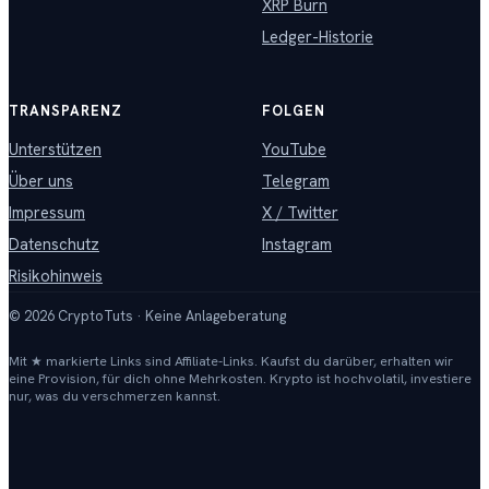
XRP Burn
Ledger-Historie
TRANSPARENZ
FOLGEN
Unterstützen
YouTube
Über uns
Telegram
Impressum
X / Twitter
Datenschutz
Instagram
Risikohinweis
©
2026
CryptoTuts · Keine Anlageberatung
Mit ★ markierte Links sind Affiliate-Links. Kaufst du darüber, erhalten wir
eine Provision, für dich ohne Mehrkosten. Krypto ist hochvolatil, investiere
nur, was du verschmerzen kannst.