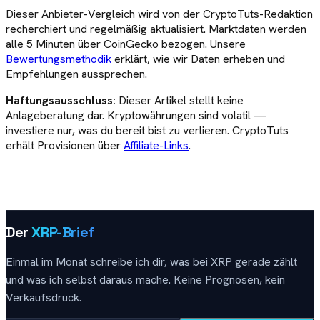
Dieser
Anbieter-Vergleich
wird von der CryptoTuts-Redaktion
recherchiert und regelmäßig aktualisiert. Marktdaten werden
alle 5 Minuten über CoinGecko bezogen. Unsere
Bewertungsmethodik
erklärt, wie wir Daten erheben und
Empfehlungen aussprechen.
Haftungsausschluss:
Dieser Artikel stellt keine
Anlageberatung dar. Kryptowährungen sind volatil —
investiere nur, was du bereit bist zu verlieren. CryptoTuts
erhält Provisionen über
Affiliate-Links
.
Der
XRP-Brief
Einmal im Monat schreibe ich dir, was bei XRP gerade zählt
und was ich selbst daraus mache. Keine Prognosen, kein
Verkaufsdruck.