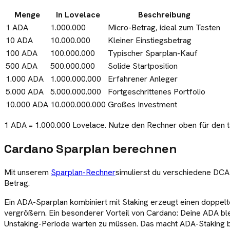
Menge
In
Lovelace
Beschreibung
1
ADA
1.000.000
Micro-Betrag, ideal zum Testen
10
ADA
10.000.000
Kleiner Einstiegsbetrag
100
ADA
100.000.000
Typischer Sparplan-Kauf
500
ADA
500.000.000
Solide Startposition
1.000
ADA
1.000.000.000
Erfahrener Anleger
5.000
ADA
5.000.000.000
Fortgeschrittenes Portfolio
10.000
ADA
10.000.000.000
Großes Investment
1
ADA
=
1.000.000
Lovelace
. Nutze den Rechner oben für den 
Cardano
Sparplan berechnen
Mit unserem
Sparplan-Rechner
simulierst du verschiedene DCA
Betrag.
Ein ADA-Sparplan kombiniert mit Staking erzeugt einen doppelt
vergrößern. Ein besonderer Vorteil von Cardano: Deine ADA blei
Unstaking-Periode warten zu müssen. Das macht ADA-Staking b