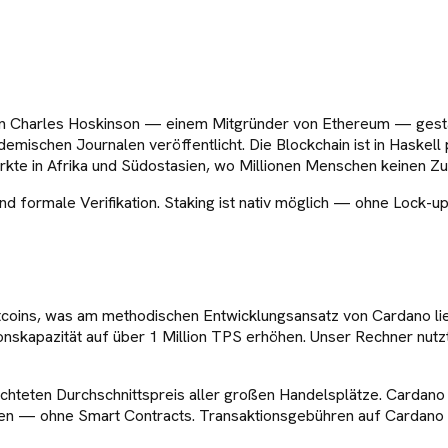
von Charles Hoskinson — einem Mitgründer von Ethereum — gesta
emischen Journalen veröffentlicht. Die Blockchain ist in Haskel
ärkte in Afrika und Südostasien, wo Millionen Menschen keinen Zu
 formale Verifikation. Staking ist nativ möglich — ohne Lock-up
tcoins, was am methodischen Entwicklungsansatz von Cardano lie
onskapazität auf über 1 Million TPS erhöhen. Unser Rechner nut
teten Durchschnittspreis aller großen Handelsplätze. Cardano u
en — ohne Smart Contracts. Transaktionsgebühren auf Cardano lie