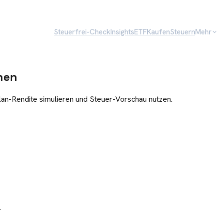
Steuerfrei-Check
Insights
ETF
Kaufen
Steuern
Mehr
nen
an-Rendite simulieren und Steuer-Vorschau nutzen.
.