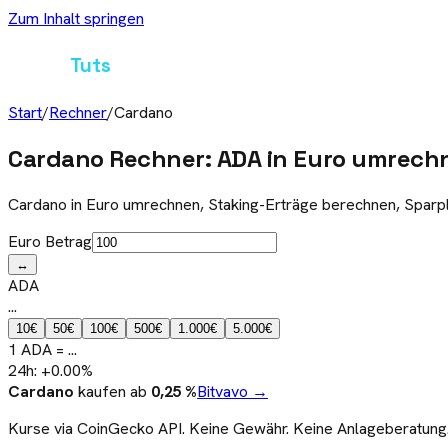
Zum Inhalt springen
Crypto
Tuts
Start
/
Rechner
/
Cardano
Cardano Rechner: ADA in Euro umrech
Cardano in Euro umrechnen, Staking-Erträge berechnen, Sparpl
Euro Betrag
↔
ADA
...
10
€
50
€
100
€
500
€
1.000
€
5.000
€
1
ADA
=
...
24h:
+
0.00
%
Cardano
kaufen ab
0,25 %
Bitvavo →
Kurse via CoinGecko API. Keine Gewähr. Keine Anlageberatung