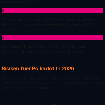
Parachain-Architektur.
3
Cross-Chain-Interoperabilität: Polkadot verbindet Ethereum,
Bitcoin und Cosmos-Ökosysteme über Brücken und XCM-
Protokoll.
4
Governance-Treasury mit über 200 Mio. USD finanziert
Ökosystem-Entwicklung über OpenGov-Proposals.
Risiken fuer
Polkadot
in
2026
Neben den positiven Faktoren gibt es erhebliche Risiken, die
den
DOT
-Kurs belasten koennten. Eine ausgewogene Analyse
beruecksichtigt beide Seiten: