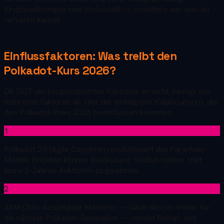
Kryptowährungen sind hochvolatil — investiere nur, was du
verlieren kannst.
Einflussfaktoren: Was treibt den
Polkadot
-Kurs
2026
?
Ob
DOT
die prognostizierten Kursziele erreicht, haengt von
mehreren Faktoren ab. Hier die wichtigsten Katalysatoren, die
den
Polkadot
-Preis
2026
beeinflussen koennten:
1
Polkadot 2.0 (Agile Coretime) revolutioniert das Parachain-
Modell: Projekte können Blockspace flexibel mieten statt
teure 2-Jahres-Auktionen zu gewinnen.
2
JAM (Join-Accumulate Machine) — Gavin Woods Vision für
die nächste Polkadot-Generation — vereint Rollup- und