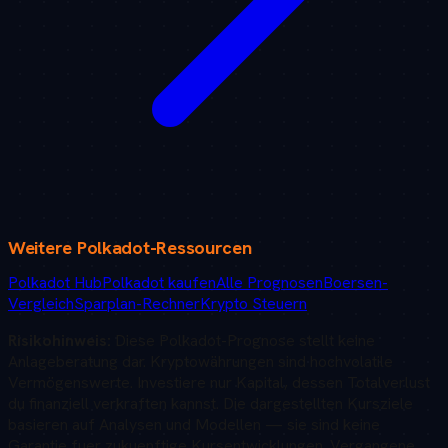
Weitere
Polkadot
-Ressourcen
Polkadot Hub
Polkadot kaufen
Alle Prognosen
Boersen-
Vergleich
Sparplan-Rechner
Krypto Steuern
Risikohinweis:
Diese
Polkadot
-Prognose stellt keine
Anlageberatung dar. Kryptowährungen sind hochvolatile
Vermögenswerte. Investiere nur Kapital, dessen Totalverlust
du finanziell verkraften kannst. Die dargestellten Kursziele
basieren auf Analysen und Modellen — sie sind keine
Garantie fuer zukuenftige Kursentwicklungen. Vergangene