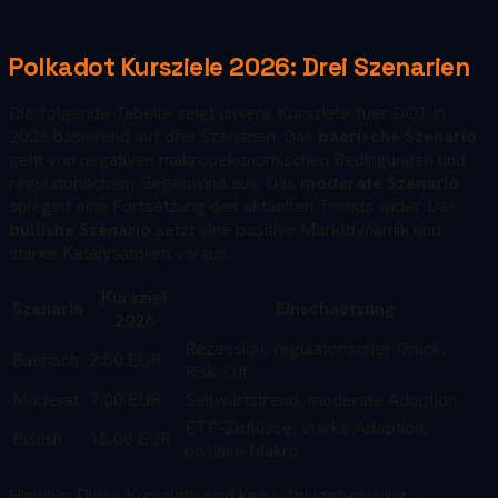
Polkadot
Kursziele
2026
: Drei Szenarien
Die folgende Tabelle zeigt unsere Kursziele fuer
DOT
in
2026
basierend auf drei Szenarien. Das
baerische Szenario
geht von negativen makrooekonomischen Bedingungen und
regulatorischem Gegenwind aus. Das
moderate Szenario
spiegelt eine Fortsetzung des aktuellen Trends wider. Das
bullishe Szenario
setzt eine positive Marktdynamik und
starke Katalysatoren voraus.
Kursziel
Szenario
Einschaetzung
2026
Rezession, regulatorischer Druck,
Baerisch
2,50 EUR
Risk-Off
Moderat
7,00 EUR
Seitwärtstrend, moderate Adoption
ETF-Zuflüsse, starke Adoption,
Bullish
15,00 EUR
positive Makro
Hinweis: Diese Kursziele sind keine Anlageberatung.