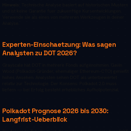
Hinweis:
Technische Analyse basiert auf historischen Mustern
und ist keine Garantie fuer zukuenftige Kursentwicklungen.
Verwende sie als eines von mehreren Werkzeugen in deiner
Analyse.
Experten-Einschaetzung: Was sagen
Analysten zu
DOT
2026
?
Grayscale hat DOT in mehrere Fonds aufgenommen. Gavin
Wood (Polkadot-Gründer, ehemaliger Ethereum-CTO) genießt
hohes Ansehen. Analysten sehen DOT als unterbewertet
relativ zur Technologie. Der Konsens: Polkadot 2.0 muss
liefern — bei Erfolg besteht erhebliches Aufholpotenzial.
Polkadot
Prognose 2026 bis 2030:
Langfrist-Ueberblick