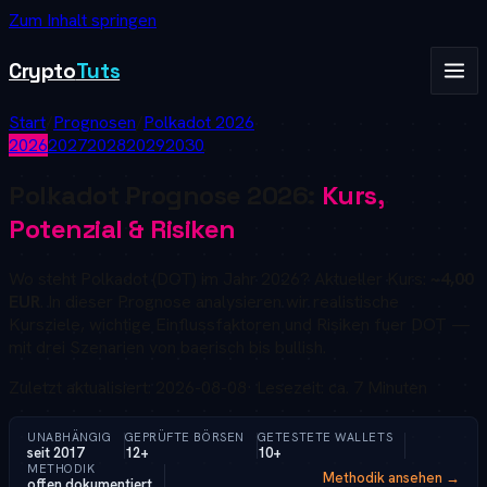
Zum Inhalt springen
Crypto
Tuts
Start
/
Prognosen
/
Polkadot
2026
2026
2027
2028
2029
2030
Polkadot
Prognose
2026
:
Kurs,
Potenzial & Risiken
Wo steht
Polkadot
(
DOT
) im Jahr
2026
? Aktueller Kurs:
~4,00
EUR
. In dieser Prognose analysieren wir realistische
Kursziele, wichtige Einflussfaktoren und Risiken fuer
DOT
—
mit drei Szenarien von baerisch bis bullish.
Zuletzt aktualisiert:
2026-08-08
· Lesezeit: ca. 7 Minuten
UNABHÄNGIG
GEPRÜFTE BÖRSEN
GETESTETE WALLETS
seit 2017
12+
10+
METHODIK
Methodik ansehen →
offen dokumentiert