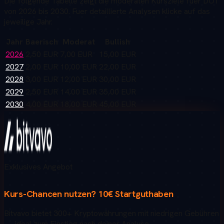
Die folgende Tabelle zeigt die moderaten Kursziele fuer
DOT
von 2026 bis 2030. Fuer detaillierte Analysen klicke auf das
jeweilige Jahr.
Jahr
Baerisch
Moderat
Bullish
2026
2,50 EUR
7,00 EUR
15,00 EUR
2027
2,00 EUR
10,00 EUR
22,00 EUR
2028
3,00 EUR
12,00 EUR
30,00 EUR
2029
2,50 EUR
14,00 EUR
35,00 EUR
2030
4,00 EUR
18,00 EUR
45,00 EUR
Exklusives Angebot
Kurs-Chancen nutzen?
10€ Startguthaben
Bitvavo bietet 300+ Kryptowährungen mit niedrigen Gebühren
— ideal zum Einstieg nach deiner Analyse.