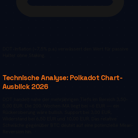
DOT-Inflation (~7,5% p.a.) verwässert den Wert für passive
Halter ohne Staking.
Technische Analyse:
Polkadot
Chart-
Ausblick
2026
DOT handelt nahe der mehrjährigen Tiefs im Bereich 3,50-
5,00 EUR. Die 200-Wochen-MA liegt bei ~6 EUR — ein
Rückeroberung wäre bullish. Support bei 3,00 EUR,
Widerstand bei 6,50 EUR und 10,00 EUR. Das relative
Schwäche gegenüber BTC deutet auf eine potenzielle Mean-
Reversion hin.