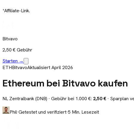
*Affiliate-Link.
Bitvavo
2,50 €
Gebühr
Starten →
ETH
Bitvavo
Aktualisiert April 2026
Ethereum bei Bitvavo kaufen
NL Zentralbank (DNB)
· Gebühr bei 1.000 €:
2,50 €
· Sparplan v
Phil
·
Getestet und verifiziert
·
5 Min. Lesezeit