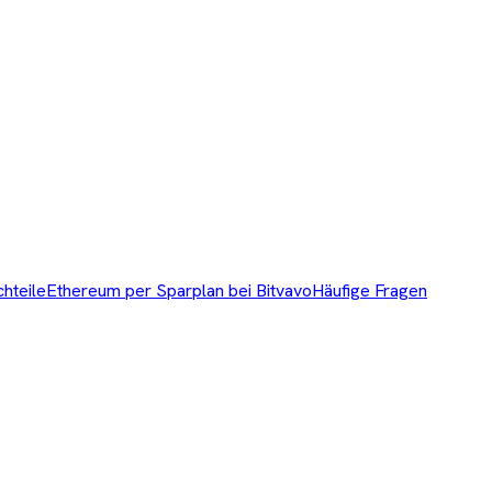
chteile
Ethereum per Sparplan bei Bitvavo
Häufige Fragen