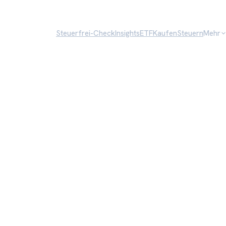
Steuerfrei-Check
Insights
ETF
Kaufen
Steuern
Mehr