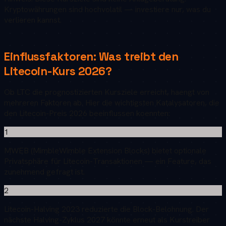
Kryptowährungen sind hochvolatil — investiere nur, was du
verlieren kannst.
Einflussfaktoren: Was treibt den
Litecoin
-Kurs
2026
?
Ob
LTC
die prognostizierten Kursziele erreicht, haengt von
mehreren Faktoren ab. Hier die wichtigsten Katalysatoren, die
den
Litecoin
-Preis
2026
beeinflussen koennten:
1
MWEB (MimbleWimble Extension Blocks) bietet optionale
Privatsphäre für Litecoin-Transaktionen — ein Feature, das
zunehmend gefragt ist.
2
Litecoin-Halving 2023 reduzierte die Block-Belohnung. Der
nächste Halving-Zyklus 2027 könnte erneut als Kurstreiber