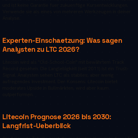
und ist keine Garantie fuer zukuenftige Kursentwicklungen.
Verwende sie als eines von mehreren Werkzeugen in deiner
Analyse.
Experten-Einschaetzung: Was sagen
Analysten zu
LTC
2026
?
Litecoin wird als "Old-School-Coin" mit bewährtem Track
Record gesehen. Die Langlebigkeit (seit 2011) ist ein Trust-
Signal. Analysten sehen LTC als stabiles, aber wenig
aufregendes Investment. Der Konsens: Litecoin bietet
moderates Upside in Bullmärkten, wird aber kaum
outperformen.
Litecoin
Prognose 2026 bis 2030:
Langfrist-Ueberblick