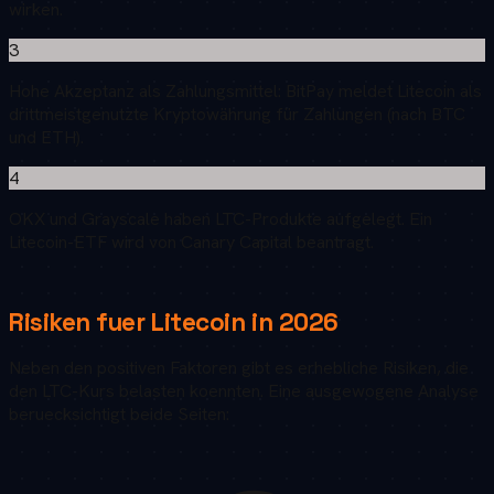
wirken.
3
Hohe Akzeptanz als Zahlungsmittel: BitPay meldet Litecoin als
drittmeistgenutzte Kryptowährung für Zahlungen (nach BTC
und ETH).
4
OKX und Grayscale haben LTC-Produkte aufgelegt. Ein
Litecoin-ETF wird von Canary Capital beantragt.
Risiken fuer
Litecoin
in
2026
Neben den positiven Faktoren gibt es erhebliche Risiken, die
den
LTC
-Kurs belasten koennten. Eine ausgewogene Analyse
beruecksichtigt beide Seiten: