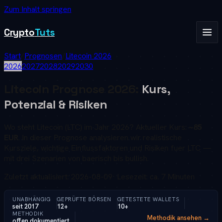
Zum Inhalt springen
Crypto
Tuts
Start
/
Prognosen
/
Litecoin
2026
2026
2027
2028
2029
2030
Litecoin
Prognose
2026
:
Kurs,
Potenzial & Risiken
Wo steht
Litecoin
(
LTC
) im Jahr
2026
? Aktueller Kurs:
~85
EUR
. In dieser Prognose analysieren wir realistische
Kursziele, wichtige Einflussfaktoren und Risiken fuer
LTC
—
mit drei Szenarien von baerisch bis bullish.
Zuletzt aktualisiert:
2026-08-09
· Lesezeit: ca. 7 Minuten
UNABHÄNGIG
GEPRÜFTE BÖRSEN
GETESTETE WALLETS
seit 2017
12+
10+
METHODIK
Methodik ansehen →
offen dokumentiert