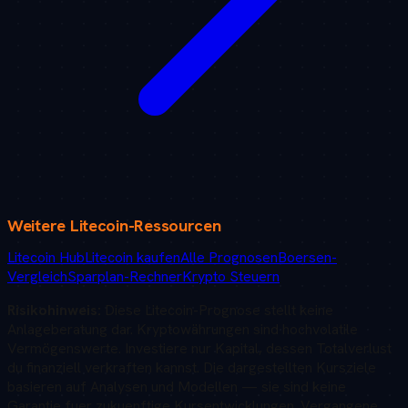
Weitere
Litecoin
-Ressourcen
Litecoin Hub
Litecoin kaufen
Alle Prognosen
Boersen-
Vergleich
Sparplan-Rechner
Krypto Steuern
Risikohinweis:
Diese
Litecoin
-Prognose stellt keine
Anlageberatung dar. Kryptowährungen sind hochvolatile
Vermögenswerte. Investiere nur Kapital, dessen Totalverlust
du finanziell verkraften kannst. Die dargestellten Kursziele
basieren auf Analysen und Modellen — sie sind keine
Garantie fuer zukuenftige Kursentwicklungen. Vergangene