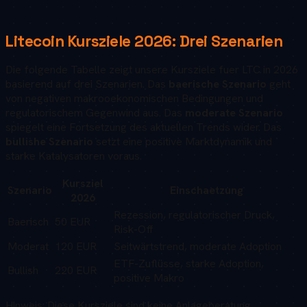
Litecoin
Kursziele
2026
: Drei Szenarien
Die folgende Tabelle zeigt unsere Kursziele fuer
LTC
in
2026
basierend auf drei Szenarien. Das
baerische Szenario
geht
von negativen makrooekonomischen Bedingungen und
regulatorischem Gegenwind aus. Das
moderate Szenario
spiegelt eine Fortsetzung des aktuellen Trends wider. Das
bullishe Szenario
setzt eine positive Marktdynamik und
starke Katalysatoren voraus.
Kursziel
Szenario
Einschaetzung
2026
Rezession, regulatorischer Druck,
Baerisch
50 EUR
Risk-Off
Moderat
120 EUR
Seitwärtstrend, moderate Adoption
ETF-Zuflüsse, starke Adoption,
Bullish
220 EUR
positive Makro
Hinweis: Diese Kursziele sind keine Anlageberatung.