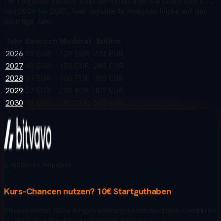
Die folgende Tabelle zeigt die moderaten Kursziele fuer
LTC
von 2026 bis 2030. Fuer detaillierte Analysen klicke auf das
jeweilige Jahr.
Jahr
Baerisch
Moderat
Bullish
2026
50 EUR
120 EUR
220 EUR
2027
40 EUR
150 EUR
280 EUR
2028
60 EUR
180 EUR
350 EUR
2029
50 EUR
200 EUR
400 EUR
2030
70 EUR
250 EUR
500 EUR
Exklusives Angebot
Kurs-Chancen nutzen?
10€ Startguthaben
Bitvavo bietet 300+ Kryptowährungen mit niedrigen Gebühren
— ideal zum Einstieg nach deiner Analyse.