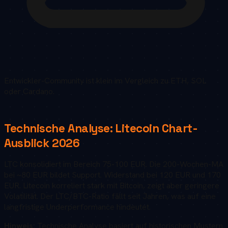
Entwickler-Community ist klein im Vergleich zu ETH, SOL
oder Cardano.
Technische Analyse:
Litecoin
Chart-
Ausblick
2026
LTC konsolidiert im Bereich 75-100 EUR. Die 200-Wochen-MA
bei ~80 EUR bildet Support. Widerstand bei 120 EUR und 170
EUR. Litecoin korreliert stark mit Bitcoin, zeigt aber geringere
Volatilität. Der LTC/BTC-Ratio fällt seit Jahren, was auf eine
langfristige Underperformance hindeutet.
Hinweis:
Technische Analyse basiert auf historischen Mustern