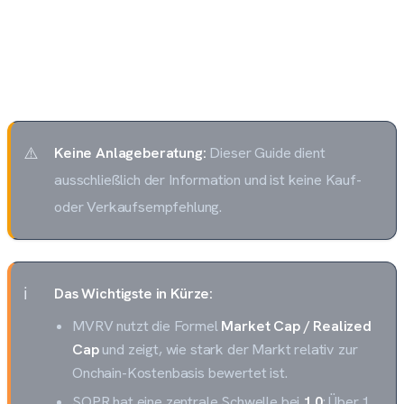
Wenn du MVRV, SOPR und Realized Price im
Zusammenhang liest, bekommst du ein deutlich
robusteres Bild als mit einem einzelnen Indikator.
Keine Anlageberatung:
Dieser Guide dient
ausschließlich der Information und ist keine Kauf-
oder Verkaufsempfehlung.
Das Wichtigste in Kürze:
MVRV nutzt die Formel
Market Cap / Realized
Cap
und zeigt, wie stark der Markt relativ zur
Onchain-Kostenbasis bewertet ist.
SOPR hat eine zentrale Schwelle bei
1,0
: Über 1