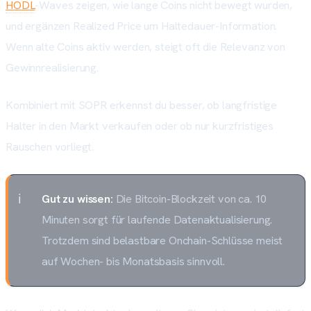
HODL
-Waves zeigen, wie lange Coins nicht bewegt wurden,
und ergänzen Realized Price um Haltedauer-Information.
Wenn alte Coins aktiv werden, steigt oft die Relevanz von
Gewinnrealisierung.
Kombiniert mit SOPR erkennst du besser, ob langfristige
Halter in den Markt verkaufen oder ob nur kurzfristiges
Rauschen vorliegt.
Gut zu wissen:
Die Bitcoin-Blockzeit von ca. 10
Minuten sorgt für laufende Datenaktualisierung.
Trotzdem sind belastbare Onchain-Schlüsse meist
auf Wochen- bis Monatsbasis sinnvoll.