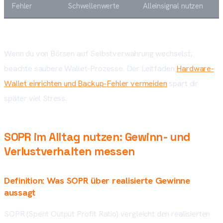
Fehler
Schwellenwerte
Alleinsignal nutzen
Wenn du von Börsen auf Selbstverwahrung wechselst,
beachte saubere Wallet-Prozesse. Der Leitfaden
Hardware-
Wallet einrichten und Backup-Fehler vermeiden
spart dir
später viel Stress.
SOPR im Alltag nutzen: Gewinn- und
Verlustverhalten messen
Definition: Was SOPR über realisierte Gewinne
aussagt
SOPR (Spent Output Profit Ratio) vergleicht den realisierten