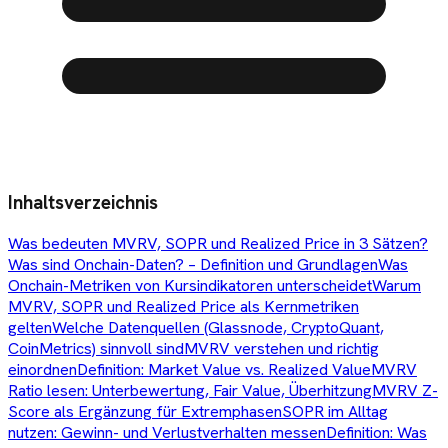
Inhaltsverzeichnis
Was bedeuten MVRV, SOPR und Realized Price in 3 Sätzen?
Was sind Onchain-Daten? – Definition und Grundlagen
Was
Onchain-Metriken von Kursindikatoren unterscheidet
Warum
MVRV, SOPR und Realized Price als Kernmetriken
gelten
Welche Datenquellen (Glassnode, CryptoQuant,
CoinMetrics) sinnvoll sind
MVRV verstehen und richtig
einordnen
Definition: Market Value vs. Realized Value
MVRV
Ratio lesen: Unterbewertung, Fair Value, Überhitzung
MVRV Z-
Score als Ergänzung für Extremphasen
SOPR im Alltag
nutzen: Gewinn- und Verlustverhalten messen
Definition: Was