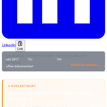
LinkedIn
Link
UNABHÄNGIG
GEPRÜFTE BÖRSEN
GETESTETE WALLETS
seit 2017
12+
10+
METHODIK
Methodik ansehen →
offen dokumentiert
▸
KURZANTWORT
Onchain-Daten verstehen 2026 — worauf
kommt es an?