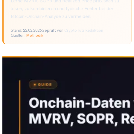
Lerne MVRV, SOPR und Realized Price praxisnah zu
lesen, zu kombinieren und typische Fehler bei der
Bitcoin-Onchain-Analyse zu vermeiden.
Stand:
22.02.2026
Geprüft von
CryptoTuts Redaktion
Quellen:
Methodik