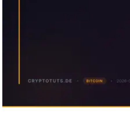
Onchain-Daten helfen dir, Marktverhalten messbar
zu machen, statt nur auf Schlagzeilen zu reagieren.