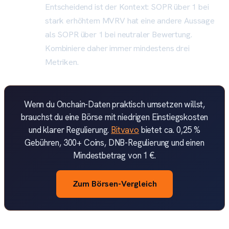
Entscheidend ist der Kontext: SOPR über 1 bei
stark erhöhtem MVRV hat eine andere Aussage
als SOPR über 1 bei neutraler Bewertung.
Kombiniere daher immer mindestens drei
Metriken.
Wenn du Onchain-Daten praktisch umsetzen willst,
brauchst du eine Börse mit niedrigen Einstiegskosten
und klarer Regulierung.
Bitvavo
bietet ca. 0,25 %
Gebühren, 300+ Coins, DNB-Regulierung und einen
Mindestbetrag von 1 €.
Zum Börsen-Vergleich