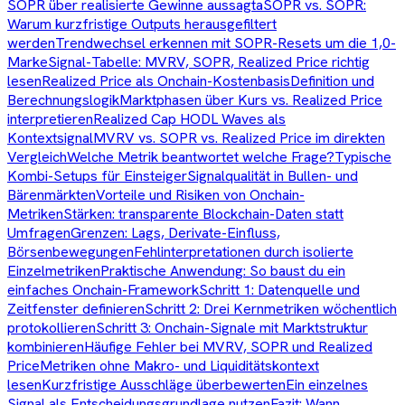
SOPR über realisierte Gewinne aussagt
aSOPR vs. SOPR:
Warum kurzfristige Outputs herausgefiltert
werden
Trendwechsel erkennen mit SOPR-Resets um die 1,0-
Marke
Signal-Tabelle: MVRV, SOPR, Realized Price richtig
lesen
Realized Price als Onchain-Kostenbasis
Definition und
Berechnungslogik
Marktphasen über Kurs vs. Realized Price
interpretieren
Realized Cap HODL Waves als
Kontextsignal
MVRV vs. SOPR vs. Realized Price im direkten
Vergleich
Welche Metrik beantwortet welche Frage?
Typische
Kombi-Setups für Einsteiger
Signalqualität in Bullen- und
Bärenmärkten
Vorteile und Risiken von Onchain-
Metriken
Stärken: transparente Blockchain-Daten statt
Umfragen
Grenzen: Lags, Derivate-Einfluss,
Börsenbewegungen
Fehlinterpretationen durch isolierte
Einzelmetriken
Praktische Anwendung: So baust du ein
einfaches Onchain-Framework
Schritt 1: Datenquelle und
Zeitfenster definieren
Schritt 2: Drei Kernmetriken wöchentlich
protokollieren
Schritt 3: Onchain-Signale mit Marktstruktur
kombinieren
Häufige Fehler bei MVRV, SOPR und Realized
Price
Metriken ohne Makro- und Liquiditätskontext
lesen
Kurzfristige Ausschläge überbewerten
Ein einzelnes
Signal als Entscheidungsgrundlage nutzen
Fazit: Wann