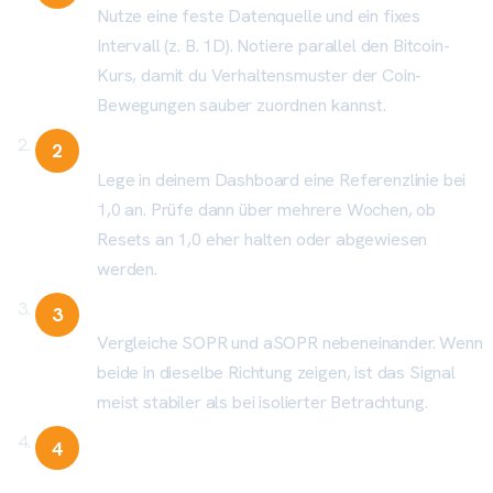
Nutze eine feste Datenquelle und ein fixes
Intervall (z. B. 1D). Notiere parallel den Bitcoin-
Kurs, damit du Verhaltensmuster der Coin-
Bewegungen sauber zuordnen kannst.
Schritt 2: 1,0-Schwelle markieren
Lege in deinem Dashboard eine Referenzlinie bei
1,0 an. Prüfe dann über mehrere Wochen, ob
Resets an 1,0 eher halten oder abgewiesen
werden.
Schritt 3: aSOPR als Filter ergänzen
Vergleiche SOPR und aSOPR nebeneinander. Wenn
beide in dieselbe Richtung zeigen, ist das Signal
meist stabiler als bei isolierter Betrachtung.
Schritt 4: Mit MVRV und Realized Price
abgleichen