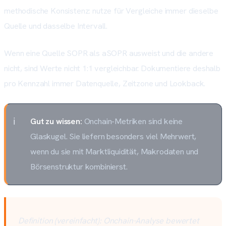
methodische Konsistenz: nutze für Vergleiche immer dieselbe
Quelle und dasselbe Intervall.
Wenn eine Quelle SOPR als aSOPR ausweist und die andere
nicht, sind Werte nicht 1:1 vergleichbar. Dokumentiere deshalb
pro Kennzahl immer Datenquelle, Zeitzone und Lookback.
Gut zu wissen:
Onchain-Metriken sind keine
Glaskugel. Sie liefern besonders viel Mehrwert,
wenn du sie mit Marktliquidität, Makrodaten und
Börsenstruktur kombinierst.
Definition (vereinfacht): Onchain-Analyse bewertet