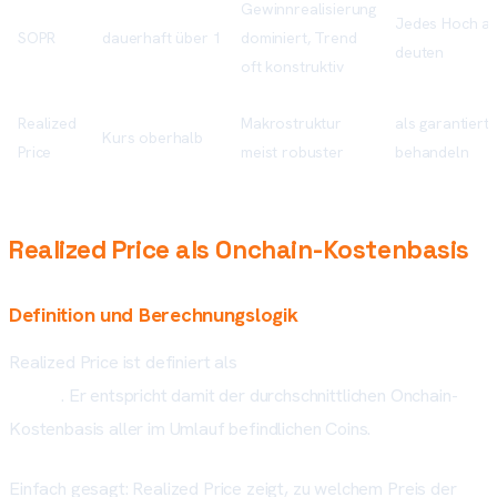
Gewinnrealisierung
Jedes Hoch al
SOPR
dauerhaft über 1
dominiert, Trend
deuten
oft konstruktiv
Realized
Makrostruktur
als garantiert
Kurs oberhalb
Price
meist robuster
behandeln
Realized Price als Onchain-Kostenbasis
Definition und Berechnungslogik
Realized Price ist definiert als
Realized Cap / circulating
supply
. Er entspricht damit der durchschnittlichen Onchain-
Kostenbasis aller im Umlauf befindlichen Coins.
Einfach gesagt: Realized Price zeigt, zu welchem Preis der