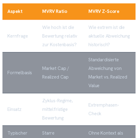
Aspekt
MVRV Ratio
MVRV Z-Score
Wie hoch ist die
Wie extrem ist die
Kernfrage
Bewertung relativ
aktuelle Abweichung
zur Kostenbasis?
historisch?
Standardisierte
Market Cap /
Abweichung von
Formelbasis
Realized Cap
Market vs. Realized
Value
Zyklus-Regime,
Extremphasen-
Einsatz
mittelfristige
Check
Bewertung
Typischer
Starre
Ohne Kontext als