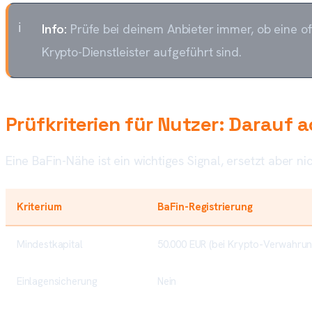
Info:
Prüfe bei deinem Anbieter immer, ob eine offi
Krypto-Dienstleister aufgeführt sind.
Prüfkriterien für Nutzer: Darauf 
Eine BaFin-Nähe ist ein wichtiges Signal, ersetzt aber ni
Kriterium
BaFin-Registrierung
Mindestkapital
50.000 EUR (bei Krypto-Verwahrun
Einlagensicherung
Nein