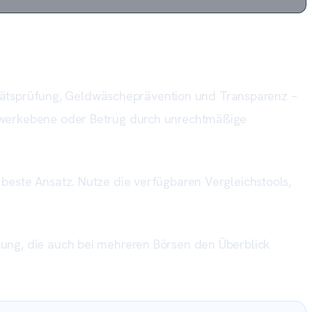
entitätsprüfung, Geldwäscheprävention und Transparenz –
zwerkebene oder Betrug durch unrechtmäßige
r beste Ansatz. Nutze die verfügbaren Vergleichstools,
ung, die auch bei mehreren Börsen den Überblick