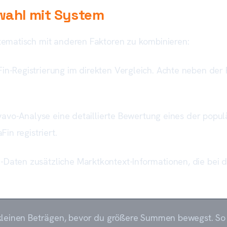
wahl mit System
ystematisch mit anderen Faktoren zu kombinieren:
Fin-Registrierung im direkten Vergleich. Achte neben der
Bitvavo-Analyse eine detaillierte Bewertung eines der popu
Fin registriert.
n-Daten zusätzliche Marktkontext-Informationen, die bei
leinen Beträgen, bevor du größere Summen bewegst. So e