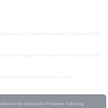
 Regulierung auf Gebührenstruktur, verfügbare Krypto-
lärsten BaFin-regulierten Anbieter in Deutschland. Die
 der Anbieterwahl helfen können – etwa
rkennst du potenzielle Probleme frühzeitig.