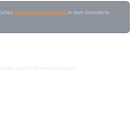
tliches
Unternehmensregister
, in dem lizenzierte
 Nutzer zusätzlich berücksichtigen: