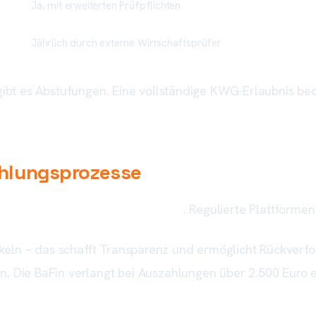
Ja, mit erweiterten Prüfpflichten
Jährlich durch externe Wirtschaftsprüfer
n gibt es Abstufungen. Eine vollständige KWG-Erlaubnis b
ahlungsprozesse
i
Ein- und Auszahlungsprozessen
. Regulierte Plattforme
eln – das schafft Transparenz und ermöglicht Rückverfol
n. Die BaFin verlangt bei Auszahlungen über 2.500 Euro e