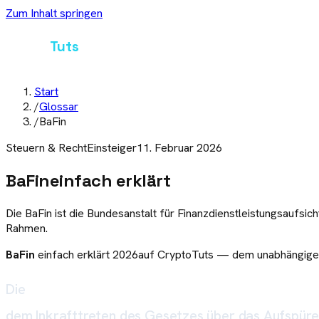
Zum Inhalt springen
Crypto
Tuts
Start
/
Glossar
/
BaFin
Steuern & Recht
Einsteiger
11. Februar 2026
BaFin
einfach erklärt
Die BaFin ist die Bundesanstalt für Finanzdienstleistungsaufsi
Rahmen.
BaFin
einfach erklärt
2026
auf CryptoTuts — dem unabhängigen 
Die
Bundesanstalt für Finanzdienstleistungsaufsi
dem Inkrafttreten des Gesetzes über das Aufspüre