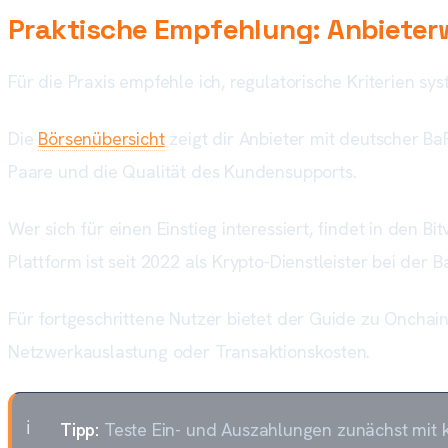
Praktische Empfehlung: Anbieter
Für die Praxis empfehle ich, regulatorische Kriterien s
Die
Börsenübersicht
zeigt dir Anbieter mit deutscher Ba
Paare und die Qualität des Kundensupports.
Wer sich für einen Einstieg interessiert, findet in den 
Plattform ist seit 2022 als Krypto-Dienstleister bei der Ba
Für fortgeschrittene Nutzer bietet der Guide zu Onchai
Netzwerkauslastung oder Transaktionskosten.
Tipp:
Teste Ein- und Auszahlungen zunächst mit k