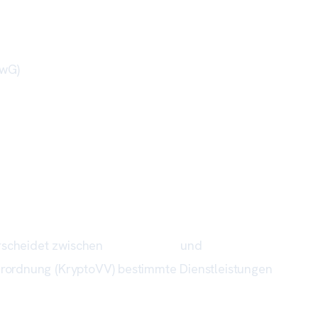
GwG)
erscheidet zwischen
registrierten
und
erlaubten
erordnung (KryptoVV) bestimmte Dienstleistungen