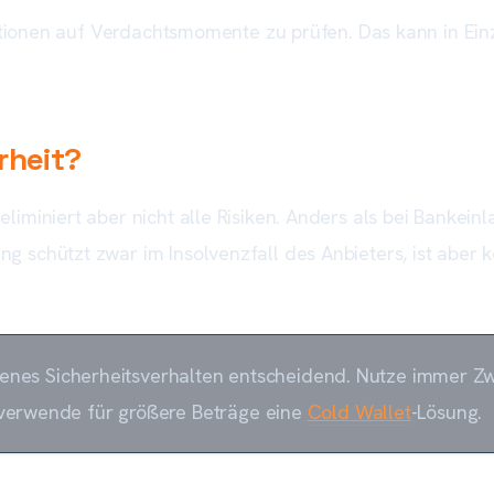
saktionen auf Verdachtsmomente zu prüfen. Das kann in Ei
rheit?
iminiert aber nicht alle Risiken. Anders als bei Bankeinl
 schützt zwar im Insolvenzfall des Anbieters, ist aber k
genes Sicherheitsverhalten entscheidend. Nutze immer Zwe
 verwende für größere Beträge eine
Cold Wallet
-Lösung.