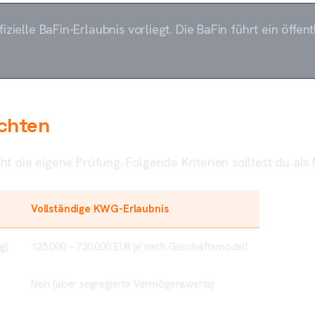
zielle BaFin-Erlaubnis vorliegt. Die BaFin führt ein öffen
achten
cht die eigene Prüfung. Folgende Kriterien solltest du als
Vollständige KWG-Erlaubnis
g)
125.000 – 730.000 EUR je nach Geschäftsmodell
Nein (aber segregierte Vermögenswerte)