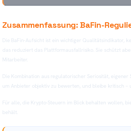
Zusammenfassung: BaFin-Regulier
Die BaFin-Aufsicht ist ein wichtiger Qualitätsindikator,
das reduziert das Plattformausfallrisiko. Sie schützt ab
Mitarbeiter.
Die Kombination aus regulatorischer Seriosität, eigener
um Anbieter objektiv zu bewerten, und bleibe kritisch 
Für alle, die Krypto-Steuern im Blick behalten wollen, bi
behält.