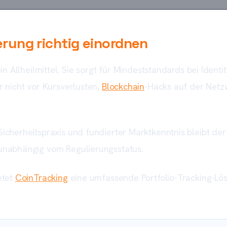
ung richtig einordnen
 kein Allheilmittel. Sie sorgt für Mindeststandards bei Id
er nicht vor Kursverlusten,
Blockchain
-Hacks auf der Net
 Sicherheitspraxis und fundierter Marktkenntnis bleibt de
– unabhängig vom Regulierungsstatus.
etet
CoinTracking
eine umfassende Portfolio-Tracking-Lös