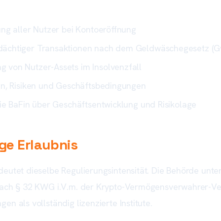
ung aller Nutzer bei Kontoeröffnung
dächtiger Transaktionen nach dem Geldwäschegesetz (
 von Nutzer-Assets im Insolvenzfall
n, Risiken und Geschäftsbedingungen
ie BaFin über Geschäftsentwicklung und Risikolage
ige Erlaubnis
deutet dieselbe Regulierungsintensität. Die Behörde unt
n nach § 32 KWG i.V.m. der Krypto-Vermögensverwahrer-V
n als vollständig lizenzierte Institute.