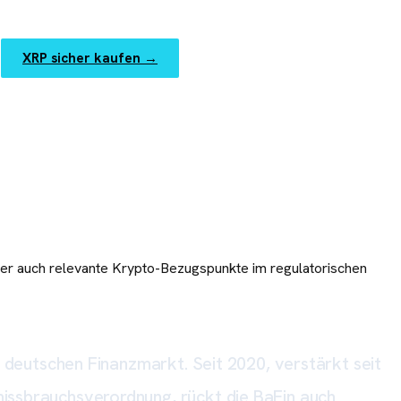
XRP sicher kaufen
→
unter auch relevante Krypto-Bezugspunkte im regulatorischen
n deutschen Finanzmarkt. Seit 2020, verstärkt seit
issbrauchsverordnung, rückt die BaFin auch