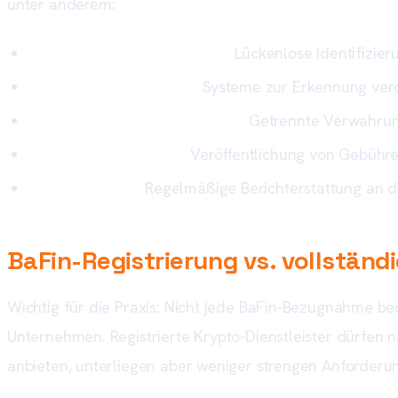
unter anderem:
Know-Your-Customer (KYC):
Lückenlose Identifizier
Geldwäscheprävention:
Systeme zur Erkennung ver
Segregierte Kundenvermögen:
Getrennte Verwahrung
Transparenzpflichten:
Veröffentlichung von Gebühre
Meldepflichten:
Regelmäßige Berichterstattung an d
BaFin-Registrierung vs. vollständ
Wichtig für die Praxis: Nicht jede BaFin-Bezugnahme be
Unternehmen. Registrierte Krypto-Dienstleister dürfe
anbieten, unterliegen aber weniger strengen Anforderunge