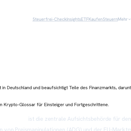
Steuerfrei-Check
Insights
ETF
Kaufen
Steuern
Mehr
cht in Deutschland und beaufsichtigt Teile des Finanzmarkts, dar
Krypto-Glossar für Einsteiger und Fortgeschrittene.
cht (BaFin)
ist die zentrale Aufsichtsbehörde für de
n von Preismanipulationen (ADG) und der EU-Marktm