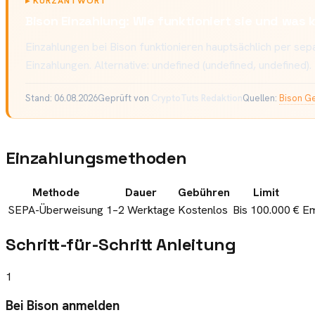
▸
KURZANTWORT
Bison Einzahlung: Wie funktioniert sie und was 
Einzahlungen bei Bison funktionieren hauptsächlich per se
Einzahlungen. Alternative: undefined (undefined, undefined)
Stand:
06.08.2026
Geprüft von
CryptoTuts Redaktion
Quellen:
Bison G
Einzahlungsmethoden
Methode
Dauer
Gebühren
Limit
SEPA-Überweisung
1–2 Werktage
Kostenlos
Bis 100.000 €
Em
Schritt-für-Schritt Anleitung
1
Bei Bison anmelden