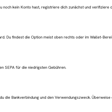
noch kein Konto hast, registriere dich zunächst und verifiziere de
rd. Du findest die Option meist oben rechts oder im Wallet-Berei
n SEPA für die niedrigsten Gebühren.
st du die Bankverbindung und den Verwendungszweck. Überweise