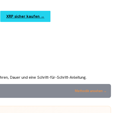
XRP sicher kaufen
→
n, Dauer und eine Schritt-für-Schritt-Anleitung.
Methodik ansehen →