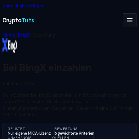
Zum Inhalt springen
Crypto
Tuts
Home
/
BingX
/
Einzahlung
Bei BingX einzahlen
Anleitung 2026
Du möchtest bei BingX einzahlen, um Kryptowährungen zu
kaufen? Hier findest du alle verfügbaren
Einzahlungsmethoden, Gebühren, Dauer und eine Schritt-für-
Schritt-Anleitung.
GELISTET
BEWERTUNG
Nur eigene MiCA-Lizenz
6 gewichtete Kriterien
UNABHÄNGIG
QUELLEN