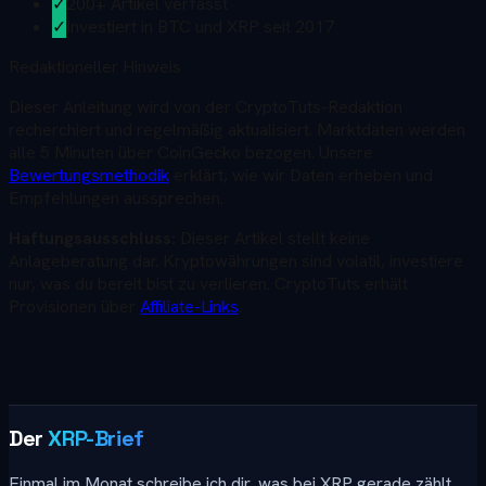
✓
200+ Artikel verfasst
✓
Investiert in BTC und XRP seit 2017
Redaktioneller Hinweis
Dieser
Anleitung
wird von der CryptoTuts-Redaktion
recherchiert und regelmäßig aktualisiert. Marktdaten werden
alle 5 Minuten über CoinGecko bezogen. Unsere
Bewertungsmethodik
erklärt, wie wir Daten erheben und
Empfehlungen aussprechen.
Haftungsausschluss:
Dieser Artikel stellt keine
Anlageberatung dar. Kryptowährungen sind volatil, investiere
nur, was du bereit bist zu verlieren. CryptoTuts erhält
Provisionen über
Affiliate-Links
.
Der
XRP-Brief
Einmal im Monat schreibe ich dir, was bei XRP gerade zählt