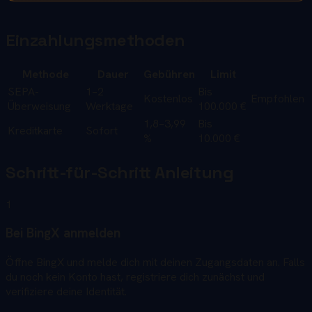
Einzahlungsmethoden
Methode
Dauer
Gebühren
Limit
SEPA-
1–2
Bis
Kostenlos
Empfohlen
Überweisung
Werktage
100.000 €
1,8–3,99
Bis
Kreditkarte
Sofort
%
10.000 €
Schritt-für-Schritt Anleitung
1
Bei BingX anmelden
Öffne BingX und melde dich mit deinen Zugangsdaten an. Falls
du noch kein Konto hast, registriere dich zunächst und
verifiziere deine Identität.