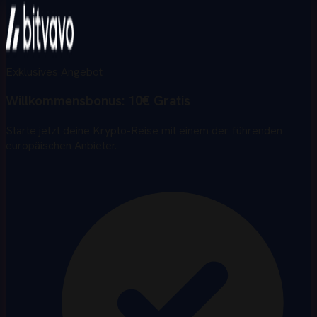
Exklusives Angebot
Willkommensbonus:
10€ Gratis
Starte jetzt deine Krypto-Reise mit einem der führenden
europäischen Anbieter.