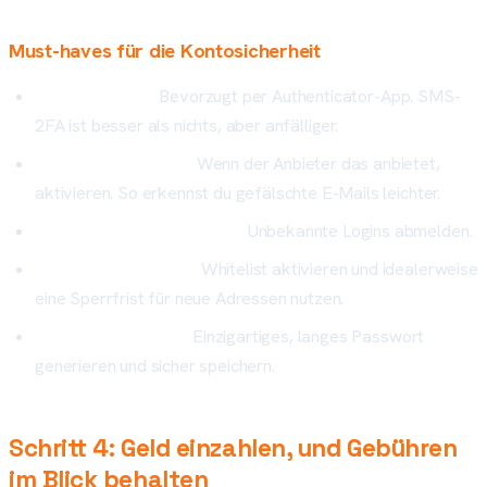
Must-haves für die Kontosicherheit
2FA aktivieren:
Bevorzugt per Authenticator-App. SMS-
2FA ist besser als nichts, aber anfälliger.
Anti-Phishing-Code:
Wenn der Anbieter das anbietet,
aktivieren. So erkennst du gefälschte E-Mails leichter.
Geräte & Sessions prüfen:
Unbekannte Logins abmelden.
Auszahlungs-Schutz:
Whitelist aktivieren und idealerweise
eine Sperrfrist für neue Adressen nutzen.
Passwort-Manager:
Einzigartiges, langes Passwort
generieren und sicher speichern.
Schritt 4: Geld einzahlen, und Gebühren
im Blick behalten