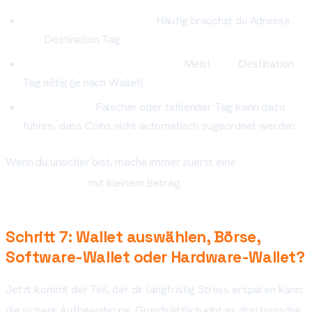
Zu einer Börse einzahlen:
Häufig brauchst du Adresse
und
Destination Tag.
In deine eigene Wallet senden:
Meist
kein
Destination
Tag nötig (je nach Wallet).
Fehlerquelle:
Falscher oder fehlender Tag kann dazu
führen, dass Coins nicht automatisch zugeordnet werden.
Wenn du unsicher bist, mache immer zuerst eine
Testtransaktion
mit kleinem Betrag.
Schritt 7: Wallet auswählen, Börse,
Software-Wallet oder Hardware-Wallet?
Jetzt kommt der Teil, der dir langfristig Stress ersparen kann:
die sichere Aufbewahrung. Grundsätzlich gibt es drei typische