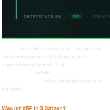
Hinweis:
Dieser How-to-Guide dient ausschließlich
der Information und zeigt technische und
organisatorische Schritte. Er ist
keine
Anlageberatung
, enthält
keine Kauf- oder
Verkaufempfehlung
, keine Chartanalyse und keine
Preisziele.
Was ist XRP in 3 Sätzen?