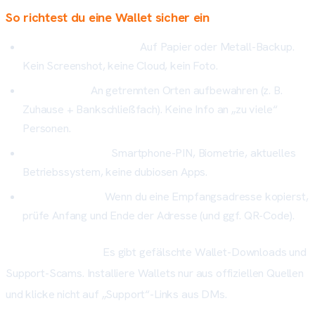
So richtest du eine Wallet sicher ein
Seed offline notieren:
Auf Papier oder Metall-Backup.
Kein Screenshot, keine Cloud, kein Foto.
Zwei Kopien:
An getrennten Orten aufbewahren (z. B.
Zuhause + Bankschließfach). Keine Info an „zu viele“
Personen.
Gerät absichern:
Smartphone-PIN, Biometrie, aktuelles
Betriebssystem, keine dubiosen Apps.
Adressprüfung:
Wenn du eine Empfangsadresse kopierst,
prüfe Anfang und Ende der Adresse (und ggf. QR-Code).
Phishing-Warnung:
Es gibt gefälschte Wallet-Downloads und
Support-Scams. Installiere Wallets nur aus offiziellen Quellen
und klicke nicht auf „Support“-Links aus DMs.