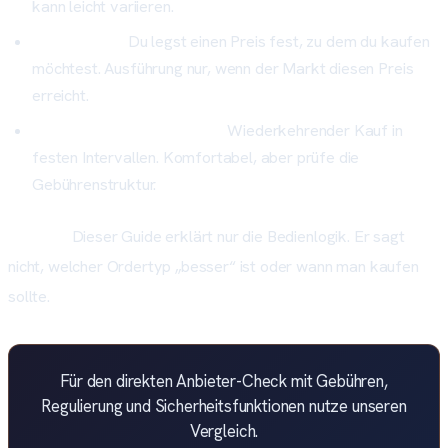
kann leicht variieren.
Limit-Order:
Du legst einen Preis fest, zu dem du kaufen
möchtest. Ausführung nur, wenn der Markt diesen Preis
erreicht.
Sparplan (falls verfügbar):
Wiederkehrender Kauf in
festen Intervallen. Komfortabel, aber prüfe die
Gebührenstruktur.
Wichtig:
Dieser Guide erklärt nur die Bedienlogik. Er sagt
nicht, welcher Ordertyp „besser“ ist oder wann man kaufen
sollte.
Für den direkten Anbieter-Check mit Gebühren,
Regulierung und Sicherheitsfunktionen nutze unseren
Vergleich.