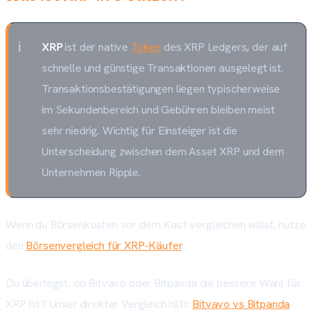
XRP
ist der native
Token
des XRP Ledgers, der auf
schnelle und günstige Transaktionen ausgelegt ist.
Transaktionsbestätigungen liegen typischerweise
im Sekundenbereich und Gebühren bleiben meist
sehr niedrig. Wichtig für Einsteiger ist die
Unterscheidung zwischen dem Asset XRP und dem
Unternehmen Ripple.
Wenn du Börsenkosten vor dem Kauf vergleichen willst, nutze
den
Börsenvergleich für XRP-Käufer
.
Du überlegst, ob Bitvavo oder Bitpanda die bessere Wahl für
XRP ist? Unser direkter Vergleich hilft:
Bitvavo vs Bitpanda