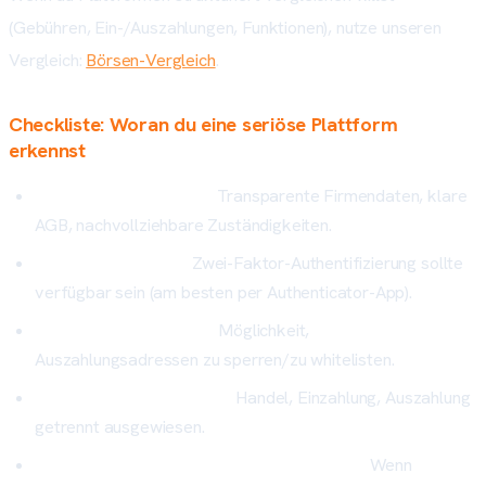
(Gebühren, Ein-/Auszahlungen, Funktionen), nutze unseren
Vergleich:
Börsen-Vergleich
.
Checkliste: Woran du eine seriöse Plattform
erkennst
Regulierung/Standort:
Transparente Firmendaten, klare
AGB, nachvollziehbare Zuständigkeiten.
2FA-Unterstützung:
Zwei-Faktor-Authentifizierung sollte
verfügbar sein (am besten per Authenticator-App).
Auszahlungs-Whitelist:
Möglichkeit,
Auszahlungsadressen zu sperren/zu whitelisten.
Transparente Gebühren:
Handel, Einzahlung, Auszahlung
getrennt ausgewiesen.
Proof-of-Reserves/Transparenzberichte:
Wenn