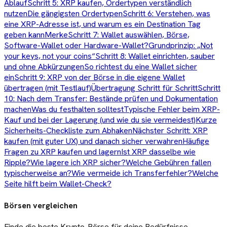
Ablauf
Schritt 5: XRP kaufen, Ordertypen verständlich
nutzen
Die gängigsten Ordertypen
Schritt 6: Verstehen, was
eine XRP-Adresse ist, und warum es ein Destination Tag
geben kann
Merke
Schritt 7: Wallet auswählen, Börse,
Software-Wallet oder Hardware-Wallet?
Grundprinzip: „Not
your keys, not your coins“
Schritt 8: Wallet einrichten, sauber
und ohne Abkürzungen
So richtest du eine Wallet sicher
ein
Schritt 9: XRP von der Börse in die eigene Wallet
übertragen (mit Testlauf)
Übertragung Schritt für Schritt
Schritt
10: Nach dem Transfer: Bestände prüfen und Dokumentation
machen
Was du festhalten solltest
Typische Fehler beim XRP-
Kauf und bei der Lagerung (und wie du sie vermeidest)
Kurze
Sicherheits-Checkliste zum Abhaken
Nächster Schritt: XRP
kaufen (mit guter UX) und danach sicher verwahren
Häufige
Fragen zu XRP kaufen und lagern
Ist XRP dasselbe wie
Ripple?
Wie lagere ich XRP sicher?
Welche Gebühren fallen
typischerweise an?
Wie vermeide ich Transferfehler?
Welche
Seite hilft beim Wallet-Check?
Börsen vergleichen
Finde die beste Krypto-Börse für deine Bedürfnisse.