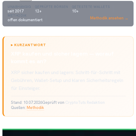
UNABHÄNGIG
GEPRÜFTE BÖRSEN
GETESTETE WALLETS
seit 2017
12+
10+
METHODIK
Methodik ansehen →
offen dokumentiert
▸
KURZANTWORT
XRP kaufen und sicher lagern — worauf
kommt es an?
XRP sicher kaufen und lagern: Schritt-für-Schritt mit
Gebühren, Wallet-Setup und klaren Sicherheitsregeln
für Einsteiger.
Stand:
10.07.2026
Geprüft von
CryptoTuts Redaktion
Quellen:
Methodik